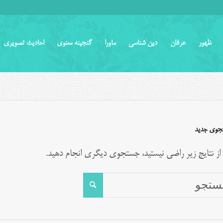
ظهور
عرفان
دین شناسی
ماورا
گنجینه معنوی
احادیث تصویری
جوی جدید
 از نتایج زیر راضی نیستید، جستجوی دیگری انجام دهید.