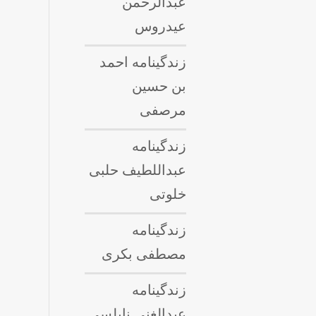
عبدالرحمن
عیدروس
زندگینامه احمد
بن حسین
مرصفی
زندگینامه
عبداللطيف حلبى
خلوتی
زندگینامه
مصطفی بکری
زندگینامه
عبدالغنی نابلسی