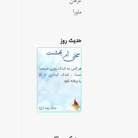
عرفان
ماورا
حدیث روز