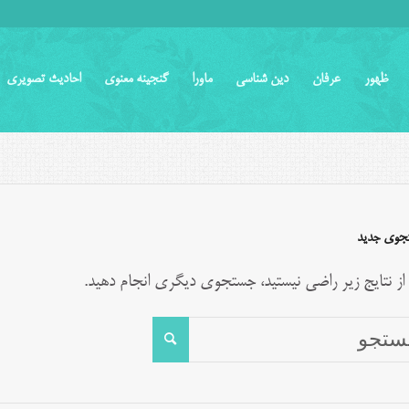
ظهور
عرفان
دین شناسی
ماورا
گنجینه معنوی
احادیث تصویری
جوی جدید
 از نتایج زیر راضی نیستید، جستجوی دیگری انجام دهید.