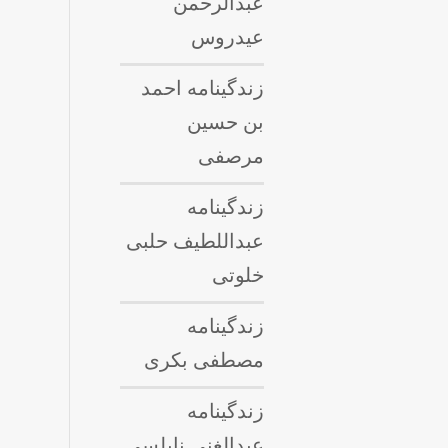
عبدالرحمن
عیدروس
زندگینامه احمد
بن حسین
مرصفی
زندگینامه
عبداللطيف حلبى
خلوتی
زندگینامه
مصطفی بکری
زندگینامه
عبدالغنی نابلسی