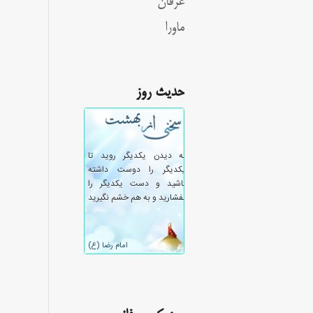
عرفان
ماورا
حدیث روز