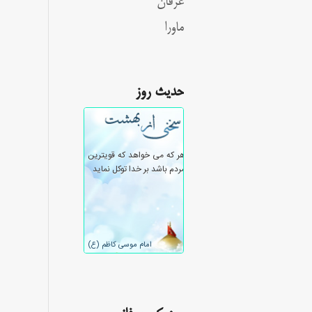
عرفان
ماورا
حدیث روز