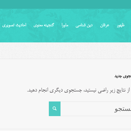
ظهور
عرفان
دین شناسی
ماورا
گنجینه معنوی
احادیث تصویری
جوی جدید
 از نتایج زیر راضی نیستید، جستجوی دیگری انجام دهید.