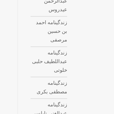
عبدالرحمن
عیدروس
زندگینامه احمد
بن حسین
مرصفی
زندگینامه
عبداللطيف حلبى
خلوتی
زندگینامه
مصطفی بکری
زندگینامه
عبدالغنی نابلسی