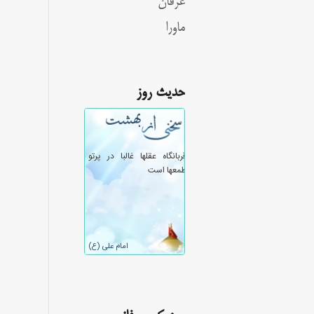
عرفان
ماورا
حدیث روز