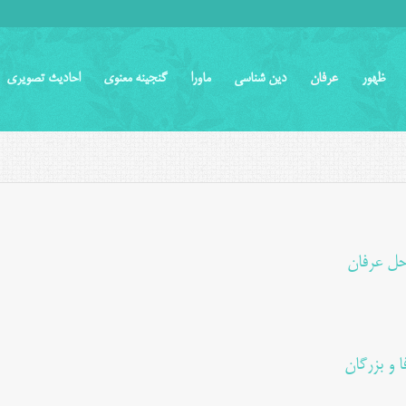
ظهور
عرفان
دین شناسی
ماورا
گنجینه معنوی
احادیث تصویری
حل عرفان
ا و بزرگان