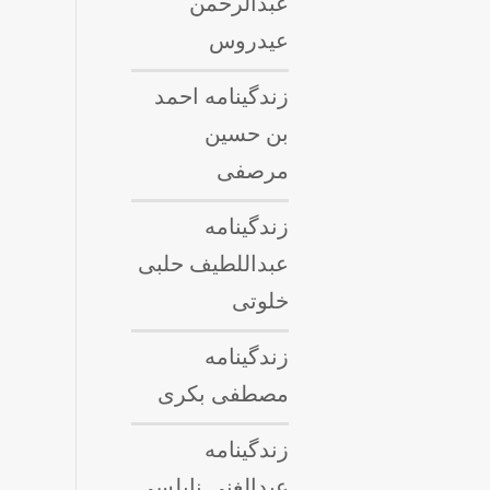
عبدالرحمن
عیدروس
زندگینامه احمد
بن حسین
مرصفی
زندگینامه
عبداللطيف حلبى
خلوتی
زندگینامه
مصطفی بکری
زندگینامه
عبدالغنی نابلسی