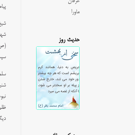
عرفان
پیا
ماورا
شیخ
شهر
حدیث روز
(ص)
سپس
سلم
نبو
ظلم
دیگ