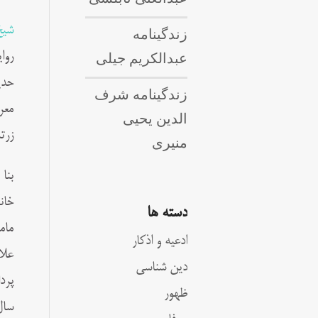
شیخ
زندگینامه
عبدالکریم جیلی
روا
حدی
زندگینامه شرف
معر
الدین یحیی
زرت
منیری
بنا
خان
دسته ها
مام
ادعیه و اذکار
علا
دین شناسی
پرد
ظهور
سال