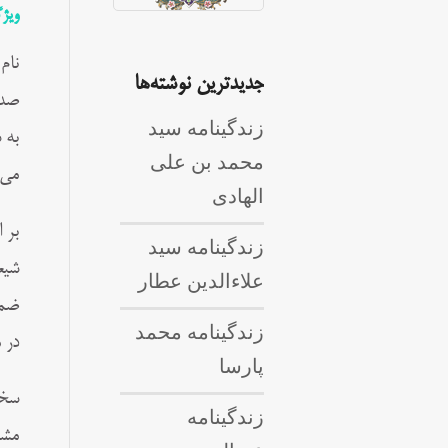
ویژ
نام
جدیدترین نوشته‌ها
صدو
زندگینامه سید
به 
محمد بن علی
می‌
الهادی
بر 
زندگینامه سید
شیع
علاءالدین عطار
ضمن
زندگینامه محمد
در 
پارسا
سخن
زندگینامه
مشت