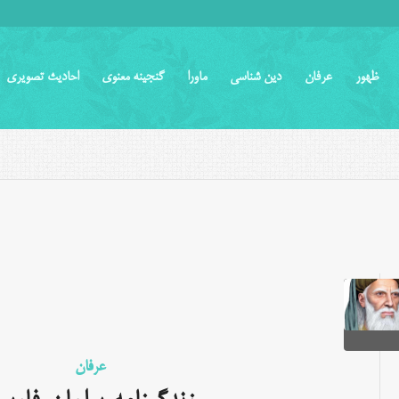
ظهور
عرفان
دین شناسی
ماورا
گنجینه معنوی
احادیث تصویری
عرفان