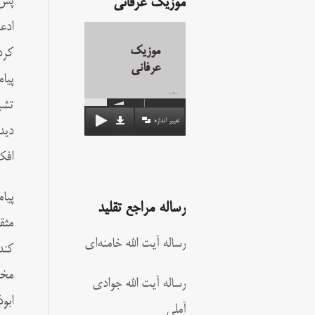
پس 
موزیک عرفانی
ادع
موزیک
کرد
عرفانی
پیا
00:00
تشی
تغییر اندازه
دید
افک
رساله مراجع تقلید
مثق
رساله آیت الله خامنه‌ای
کند
مخت
رساله آیت الله جوادی
ابو
آملی