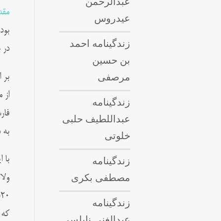
عبدالرحمن
مقد
عیدروس
بود
زندگینامه احمد
در 
بن حسین
مرصفی
بر 
از 
زندگینامه
فار
عبداللطيف حلبى
به 
خلوتی
زندگینامه
با 
مصطفی بکری
ولا
زندگینامه
که 
عبدالغنی نابلسی