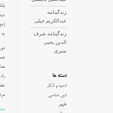
بلک
زندگینامه
ديد
عبدالکریم جیلی
(عج
زندگینامه شرف
به 
الدین یحیی
دور
منیری
همت
هدا
دسته ها
راه
حضر
ادعیه و اذکار
مرد
دین شناسی
ظهور
محم