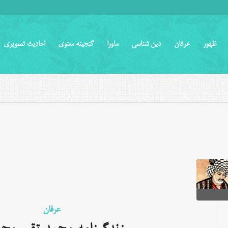
ظهور
عرفان
دین شناسی
ماورا
گنجینه معنوی
احادیث تصویری
عرفان