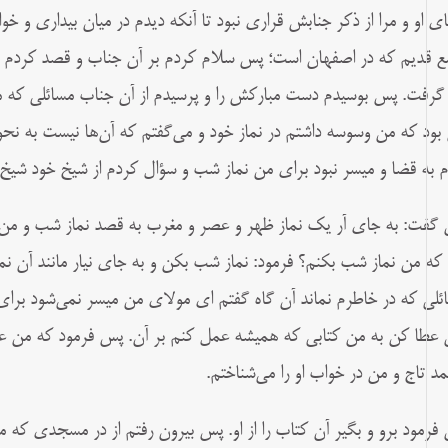
ى او و مرا از ذکر جنابش قرارى نبود تا آنکه دیدم در میان بیدارى و خ
ع قدیم که در اصفهان است؛ پس سلام کردم بر آن جناب و قصد کردم ک
 گرفت. پس بوسیدم دست مبارکش را و پرسیدم از آن جناب مسائلى که م
 بود که من وسوسه داشتم در نماز خود و مى‌گفتم که آن‌ها نیست به نح
م به قضا و میسر نبود براى من نماز شب و سؤال کردم از شیخ خود شیخ 
گفت: به جاى آر یک نماز ظهر و عصر و مغرب به قصد نماز شب و من
 که من نماز شب بکنم؟ فرمود: نماز شب بکن و به جاى نیار مانند آن نم
ئلى که در خاطرم نماند آن گاه گفتم اى مولاى من میسر نمى‌شود برا
عطا کن به من کتابى که همیشه عمل کنم بر آن. پس فرمود که من عط
د تاج و من در خواب او را مى‌شناختم.
فرمود برو و بگیر آن کتاب را از او. پس بیرون رفتم از در مسجدى که 