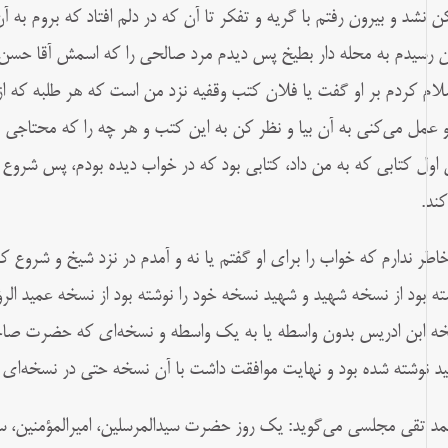
ن نشد و بیرون رفتم با گریه و تفکر تا آن که در دلم افتاد که بروم به
 رسیدم به محله دار بطیخ پس دیدم مرد صالحى را که اسمش آقا حسن 
لام کردم بر او گفت یا فلان کتب وقفیه نزد من است که هر طلبه که ا
و عمل مى‌کنى به آن بیا و نظر کن به این کتب و هر چه را که محتاجى به 
اول کتابى که به من داد، کتابى بود که در خواب دیده بودم، پس شروع ک
کند.
خاطر ندارم که خواب را براى او گفتم یا نه و آمدم در نزد شیخ و شروع کر
ته بود از نسخه شهید و شهید نسخه خود را نوشته بود از نسخه عمید الرؤس
ه ابن ادریس بدون واسطه یا به یک واسطه و نسخه‌ای که حضرت صاحب
د نوشته شده بود و نهایت موافقت داشت با آن نسخه حتى در نسخه‌ای ک
د تقی مجلسی می‌گوید: یک روز حضرت سیدالمرسلین، اميرالمؤمنين، س