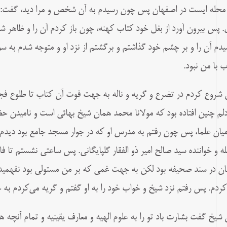
محله‌ ایست در اصفهان پس چون رسیدم به آن شخص و مرا دید، گفت: تو
. پس بیرون آورد از بغل خود کتاب کهنه، چون باز کردم آن را و ظاهر
یدم آن را و بر چشم خود گذاشتم و برگشتم از نزد او و متوجه شدم به 
ب با من نبود.
شروع کردم در تضرع و گریه و ناله به جهت فوت آن کتاب تا طلوع فجر
دلم چنین افتاده بود که مولانا محمد همان شیخ بهائى است و نامیدن ح
میان علما، پس چون رفتم به مدرس او که در جوار مسجد جامع بود دیدم 
له و خواننده سید صالح امیر ذو الفقار گلپایگانى. پس ساعتى نشستم تا فا
ان در سند صحیفه بود لکن به جهت غمى که بر من مستولى بود نفهمید
کردم. پس رفتم نزد شیخ و خواب خود را به او گفتم و گریه مى‌کردم ب
شیخ گفت بشارت باد تو را به علوم الهیه و معارف یقینیه و تمام آنچه 