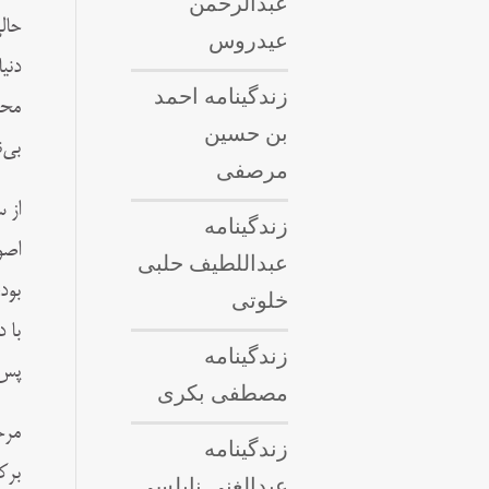
عبدالرحمن
حال
عیدروس
دني
زندگینامه احمد
محم
بن حسین
بی‌
مرصفی
از 
زندگینامه
اصو
عبداللطيف حلبى
بود
خلوتی
با 
زندگینامه
پس 
مصطفی بکری
مرح
زندگینامه
برک
عبدالغنی نابلسی