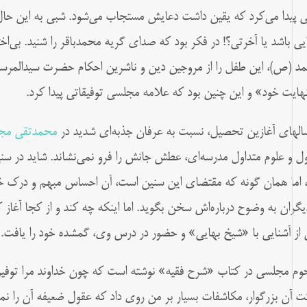
ی پيدا می‌كرد كه يقين داشت دعايش مستجاب می‌شود. شبی به اين حال
ایی باشد يا آخرتی؟! در فكر بود كه صدای گريه محمدباقر را شنيد. بی‌ا
د (ص)، اين طفل را از مروجين دين و ناشرين احكام حضرت سيدالمرسلين
نهايت خود» و این چنین بود که علامه مجلسی توفیقاتی پیدا کرد.
سال­های آغازين تحصيل، نسبت به عرفان جذبه‌ای شديد در
محمدتقی مج
ل و علوم متداول مدرسه‌ای، عطش جانش را فرو نمی‌نشاند. شايد در سن
، اما همان گونه که مقتضای اين سنين است، آن احساس مبهم و درک خام
ديگران به وضوح درباره‌اش سخن بگويد. اما اينکه چه کند و از کجا آغاز 
از آشنایی با «شيخ بهایی» و حضور در درس وی، گمشده خود را يافت.
وم مجلسی در کتاب «شرح فقيه» نوشته است که چون خداوند مرا توفيق 
ت آن بزرگوار، مکاشفات بسيار بر من روی داد که عقول ضعيفه آن را نمی