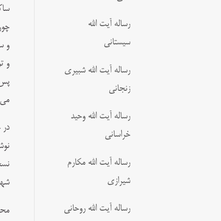
ساک
رساله آیت الله
چون
سیستانی
و س
و ت
رساله آیت الله شبیری
پس 
زنجانی
مى‌
رساله آیت الله وحید
در 
خراسانی
نوش
رساله آیت الله مکارم
نسخ
شیرازی
شهی
رساله آیت الله روحانی
محم