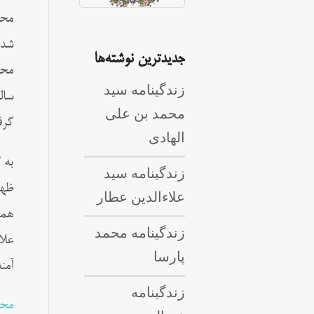
شد.
جدیدترین نوشته‌ها
زندگینامه سید
محمد بن علی
گرف
الهادی
به 
زندگینامه سید
ظهو
علاءالدین عطار
همچ
زندگینامه محمد
علا
پارسا
آمن
زندگینامه
محم