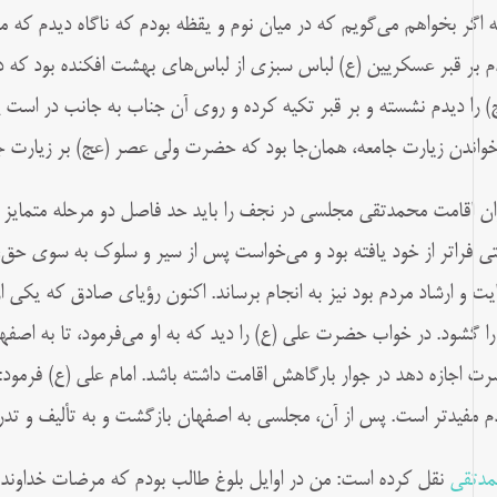
ه اگر بخواهم می‌گويم که در ميان نوم و يقظه بودم که ناگاه ديدم که م
م بر قبر عسکريين (ع) لباس سبزی از لباس‌های بهشت افکنده بود که در 
) را ديدم نشسته و بر قبر تکيه کرده و روی آن جناب به جانب در است
خواندن زيارت جامعه، همان‌جا بود که حضرت ولی عصر (عج) بر زيارت ج
ان اقامت محمدتقی مجلسی در نجف را بايد حد فاصل دو مرحله متمايز زند
ی فراتر از خود يافته بود و می‌خواست پس از سير و سلوک به سوی حق، 
يت و ارشاد مردم بود نيز به انجام برساند. اکنون رؤيای صادق که يکی از 
 را گشود. در خواب حضرت علی (ع) را ديد که به او می‌فرمود، تا به اصفهان
ت اجازه دهد در جوار بارگاهش اقامت داشته باشد. امام علی (ع) فرمود:
م مفيدتر است. پس از آن، مجلسی به اصفهان بازگشت و به تأليف و ت
دتقى
نقل کرده است: من در اوایل بلوغ طالب بودم که مرضات خداوند