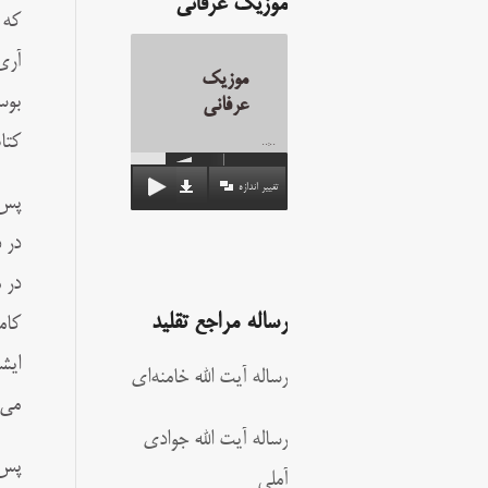
موزیک عرفانی
که 
آرى
موزیک
بوس
عرفانی
کتا
00:00
تغییر اندازه
پس 
در 
در 
رساله مراجع تقلید
کام
ایش
رساله آیت الله خامنه‌ای
مى‌
رساله آیت الله جوادی
پس 
آملی