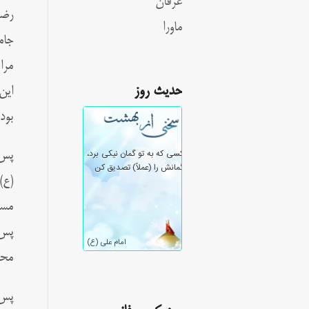
عرفان
رضا
ماورا
جام
مرا
حدیث روز
این
بود
پس 
(ع)
مسا
پس 
محم
پس 