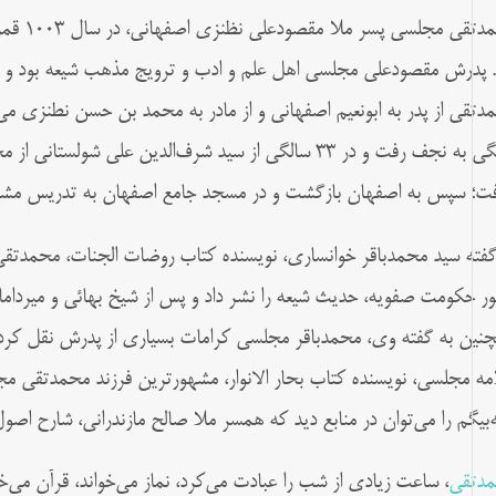
محمدتقی 
 پدرش مقصودعلی مجلسی اهل علم و ادب و ترویج مذهب شیعه بود و
سالگی به نجف رفت و در ۳۳ سالگی از سید شرف‌‌الدین علی ش
ت؛ سپس به اصفهان بازگشت و در مسجد جامع اصفهان به تدریس مش
گفته سید محمدباقر خوانساری، نویسنده کتاب روضات الجنات، محمدت
ر حکومت صفویه، حدیث شیعه را نشر داد و پس از شیخ بهائی و میرداماد،
نین به گفته وی، محمدباقر مجلسی کرامات بسیاری از پدرش نقل کرد
مه مجلسی، نویسنده کتاب بحار الانوار، مشهورترین فرزند محمدتقی مج
ه‌بیگم را می‌توان در منابع دید که همسر ملا صالح مازندرانی، شارح اصو
دتقی
، ساعت زيادی از شب را عبادت می‌كرد، نماز می‌خواند، قرآن می‌خ