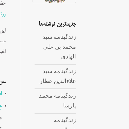
حضر
زرت
جدیدترین نوشته‌ها
این
زندگینامه سید
مسی
محمد بن علی
اخب
الهادی
زندگینامه سید
علاءالدین عطار
متن
ا
زندگینامه محمد
پارسا
ه
پ
زندگینامه
ح