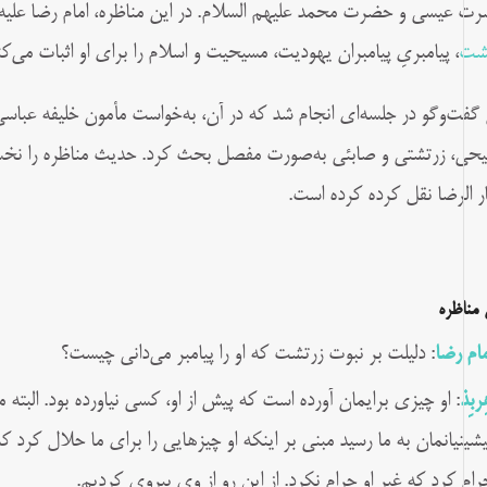
ت عیسی و حضرت محمد علیهم السلام. در این مناظره، امام رضا علیه ال
شت
، پیامبریِ پیامبران یهودیت، مسیحیت و اسلام را برای او اثبات می‌کن
 گفت‌وگو در جلسه‌ای انجام شد که در آن، به‌خواست مأمون خلیفه عباسی،
حی، زرتشتی و صابئی به‌صورت مفصل بحث کرد. حدیث مناظره را نخست
ار الرضا نقل کرده کرده است.
 مناظره
مام رضا
: دلیلت بر نبوت زرتشت که او را پیامبر می‌دانی‌ چیست؟
ِربِذ
: او چیزى برایمان آورده است که پیش از او، کسی نیاورده بود. البته ما 
یشینیانمان به ما رسید مبنی بر اینکه او چیزهایی را برای ما حلال کرد 
رام کرد که غیر او حرام نکرد. از این‌ رو از وی پیروی کردیم.