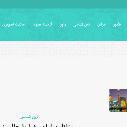
ظهور
عرفان
دین شناسی
ماورا
گنجینه معنوی
احادیث تصویری
دین شناسی