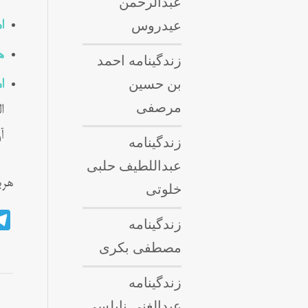
عبدالرحمن
عیدروس
ا
ه
زندگینامه احمد
بن حسین
ا
مرصفی
ا
آ
زندگینامه
عبداللطيف حلبى
هرب
خلوتی
زندگینامه
مصطفی بکری
زندگینامه
عبدالغنی نابلسی