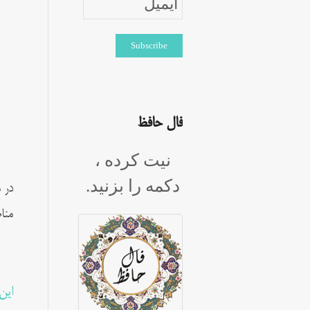
فال حافظ
نیت کرده ،
دکمه را بزنید.
در 
منا
این