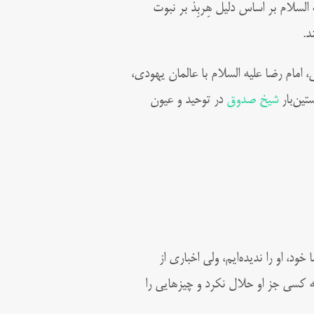
سلام بر اساس دلیل هِربِذ بر نبوت
د.
 امام رضا علیه السلام با عالمان یهودی،
ین‌بار
شیخ صدوق
در توحید و عیون
خود، او را ندیده‌ایم، ولی اخباری از
که کسی جز او حلال نکرد و چیزهایی را