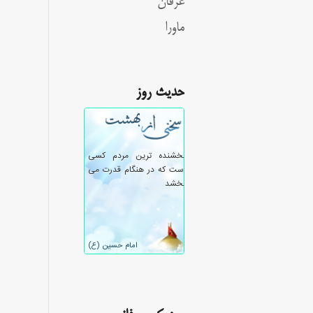
عرفان
ماورا
حدیث روز