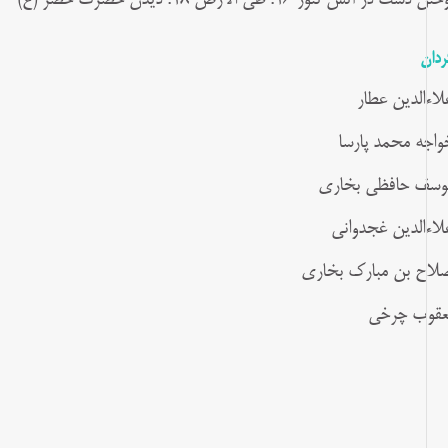
دست در آتش تنور ۱۶. طی الارض ۱۸. دیدن حضرت خضر (ع)
ردان
لاءالدین عطار
واجه محمد پارسا
وسف حافظی بخاری
لاءالدین غجدوانی
لاح بن مبارک بخاری
عقوب چرخی