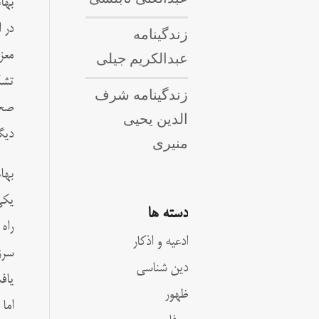
بها
در 
زندگینامه
معز
عبدالکریم جیلی
زندگینامه شرف
صحب
الدین یحیی
دیگ
منیری
بها
یکی
دسته ها
راه
ادعیه و اذکار
سرز
دین شناسی
یاف
ظهور
اما