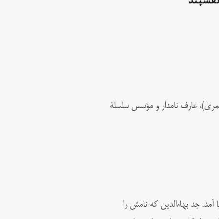
قشبند
اجه محمد بن محمد بن محمد بخاری (۷۱۸ – ۷۹۱ قمری)، عارف نامدار و مؤسس سلسلۀ
 دنیا آمد. جد بهاءالدین که نامش را