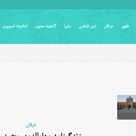
ظهور
عرفان
دین شناسی
ماورا
گنجینه معنوی
احادیث تصویری
عرفان