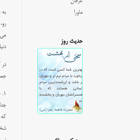
عرفان
به 
ماورا
رو،
می‌
حدیث روز
دنی
در 
جمل