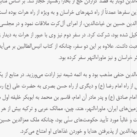
ءالدین دوبار به قصد گزاردن حج از بخارا رهسپار حجاز شد. بر اساس منا
این سفرها عمدتاً از راه شهرهای خراسان و به ویژه از راه هرات بوده است
الدین حسین‌ بن غیاث‌الدین، از امرای آل‌کرت ملاقات نمود و در مجلس
ت داشت. علاوه بر این دو سفر، چنانکه از کتاب انیس‌الطالبین بر می‌آی
ر خراسان و نیز ماوراءالنهر سفر کرده بود.
ءالدین حنفی مذهب بود و به ائمه شیعه نیز ارادت می‌ورزید. در منابع از 
 از راه امام رضا (ع) و دیگری از راه حسن بصری به حضرت علی (ع) رساند
 امام صادق (ع) و پدر مادر آن امام، قاسم‌ بن محمد به ابوبکر خلیفه اول 
مین‌های ایران، ماوراءالنهر، هند، چین، ممالک عربی و ترکیه بیش از ه
ت و غالباً مورد تأیید حکومت‌های سنّی بود، چنانکه ملک معزالدین حسین
 بهاءالدین از پذیرفتن هدایا و خوردن غذاهای او امتناع می‌کرد.