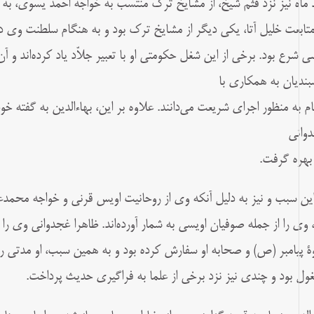
 ماه نیز نزد قُثَم شیخ، از مشایخ ترک منتسب به خواجه احمد یَسَوی، ب
متابعت خلیل آتا، یکی دیگر از مشایخ ترک بود و به هنگام سلطنت وی در 
ی شرع بود. برخی از این شغل حکومتی او با تعبیر جلاّد یاد کرده‌اند و 
بندیان به همکاری با
ام به منظور اجرای شریعت می‌دانند. علاوه بر این، بهاءالدین به گفته خ
دوانی
 بهره گرفت.
این سبب و نیز به دلیل آنکه وی از روحانیت اویس قرنی و خواجه محمدعل
، وی را از جمله صوفیان اویسی به شمار آورده‌اند. ظاهرا غجدوانی وی را
ۀ پیامبر (ص) و صحابه او سفارش کرده بود و به همین سبب، او مدتی را 
ول بود و چندی نیز نزد برخی از علما به فراگیری حدیث پرداخت.