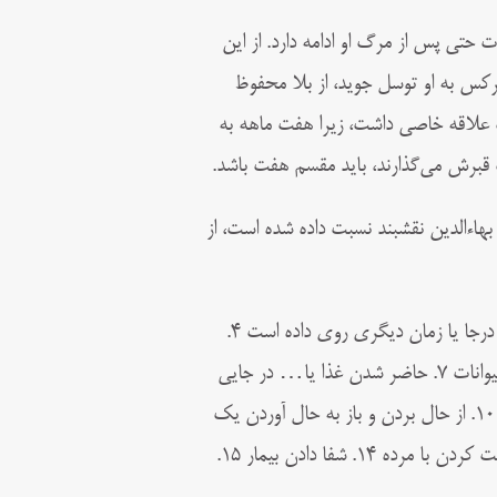
 حتی پس از مرگ او ادامه دارد. از این
هرکس به او توسل جوید، از بلا محفوظ
هفت علاقه خاصی داشت، زیرا هفت ماهه به
 قبرش می‌گذارند، باید مقسم هفت باشد.
هاءالدین نقشبند نسبت داده شده است، از
۱. فراست یا ذهن‌خوانی ۲. پیشگویی ۳. آگاهی داشتن از آنچه برای دیگران درجا یا زمان دیگری روی داده است ۴.
جدا شدن روح و برگشتن آن به بدن ۵. هدایت مرید در خواب ۶. ارتباط با حیوانات ۷. حاضر شدن غذا یا… در جایی
که انتظارش نیست ۸. شنیدن صدایی غیبی ۹. دیدن آنچه دیگران نمی‌بینند ۱۰. از حال بردن و باز به حال آوردن یک
شخص ۱۱. ایجاد تغییر در شرایط آب‌ و هوا ۱۲. راه رفتن روی آب ۱۳. صحبت کردن با مرده ۱۴‌‌. شفا دادن بیمار ۱۵.