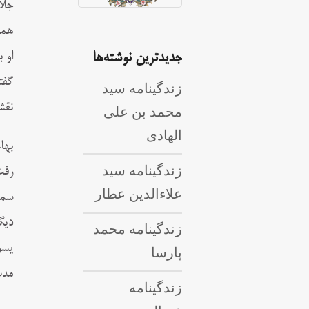
جلا
همد
او 
جدیدترین نوشته‌ها
گفت
زندگینامه سید
نقش
محمد بن علی
الهادی
بها
زندگینامه سید
رفت
علاءالدین عطار
سما
دیگ
زندگینامه محمد
پارسا
مدت حکومت ۶ س
زندگینامه