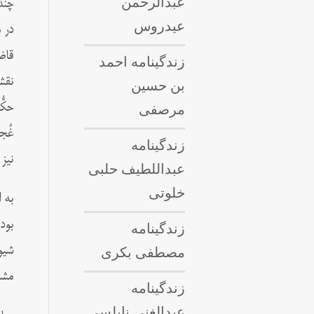
عبدالرحمن
چند
عیدروس
در 
قاض
زندگینامه احمد
نقش
بن حسین
مرصفی
حکّ
غُج
زندگینامه
نیز
عبداللطيف حلبى
خلوتی
به 
بود
زندگینامه
مصطفی بکری
شیو
مشغ
زندگینامه
عبدالغنی نابلسی