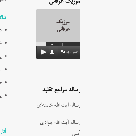
نسوختن 
موزیک عرفانی
شاگ
موزیک
عرفانی
ع
00:00
خ
تغییر اندازه
ی
ع
ص
رساله مراجع تقلید
ی
رساله آیت الله خامنه‌ای
رساله آیت الله جوادی
آثار
آملی