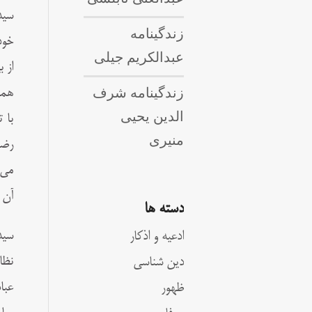
سید
زندگینامه
خود
عبدالکریم جیلی
از 
زندگینامه شرف
همه
الدین یحیی
با 
منیری
رضى
مى‌
آن ا
دسته ها
سید
ادعیه و اذکار
نظا
دین شناسی
عبا
ظهور