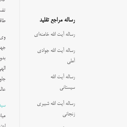
کلا
تفس
رساله مراجع تقلید
طاق
رساله آیت الله خامنه‌ای
وى 
جها
رساله آیت الله جوادی
بدو
آملی
اله
رساله آیت الله
جاو
سیستانی
عال
رساله آیت الله شبیری
سید
زنجانی
میا
اعت