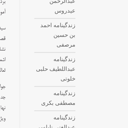
عبدالرحمن
برد
عیدروس
آمو
زندگینامه احمد
سید
بن حسین
مرصفی
نشا
زندگینامه
اشع
عبداللطيف حلبى
ثعا
خلوتی
جوا
زندگینامه
جد 
مصطفی بکری
نها
زندگینامه
ویژ
عبدالغنی نابلسی