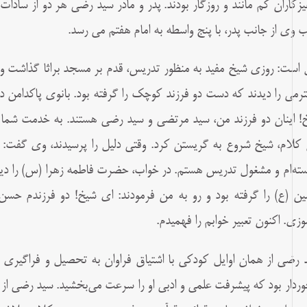
یزکاران کم مانند و روزگار بودند. پدر و مادر سید رضى هر دو از سادات 
 وى از جانب پدر، با پنج واسطه به امام هفتم مى رسد.
 است: روزى شیخ مفید به منظور تدریس، قدم بر مسجد براثا گذاشت و 
رمى را دیدند که دست دو فرزند کوچک را گرفته بود. بانوى پاکدامن د
! اینان دو فرزند من، سید مرتضى و سید رضى هستند. به خدمت شما آورد
 کلام، شیخ شروع به گریستن کرد. وقتی دلیل را پرسیدند، وی گف
ته‌ام و مشغول تدریس هستم. در خواب، حضرت فاطمه زهرا (س) را دی
ن (ع) را گرفته بود و رو به من فرمودند: اى شیخ! دو فرزندم حسن 
موزى. اکنون تعبیر خوابم را فهمیدم.
 رضى از همان اوایل کودکى با اشتیاق فراوان به تحصیل و فراگیرى 
وردار بود که پیشرفت علمى و ادبى او را سرعت مى‌بخشید. سید رضى ا