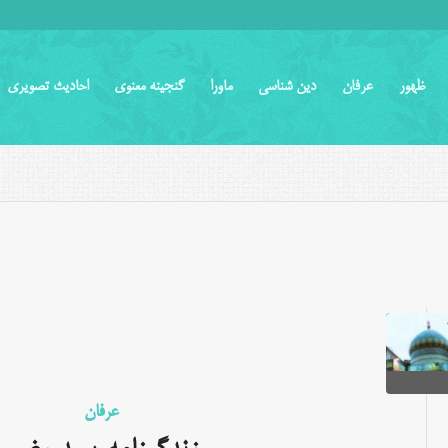
ظهور
عرفان
دین شناسی
ماورا
گنجینه معنوی
احادیث تصویری
عرفان