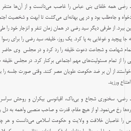
 رضى همه خلفاى بنى عباس را غاصب مى‌دانست و از آن‌ها متنفر بود
خواه و جاه‌طلب بود و در پى بهانه‌ای مى‌گشت تا ابهت و شخصیت اجت
بین ببرد. از طرفى دیگر سید رضى در همان زمان تنفر و انزجار خود را
 جا پیچید و غوغایى به پا کرد. یک روز، خلیفه، سید رضی را برای رس
تمام شهامت و شجاعت دعوت خلیفه را رد کرد و در مجلس ‍ وى حاضر ن
 را از تمام مسئولیت‌هاى مهم اجتماعى برکنار کرد. در مجلس خلیفه
خواستند از آن بر ضد حکومت علویان مصر کنند. وقتى صورت جلسه را ب
متناع ورزید.
 رضى، سخنورى شجاع و بى‌باک، اقیانوسى بیکران و روحش سراسر 
ره‌ها رخ مى‌نمود. او از هیچ مقام، قدرت و صاحب منصبى واهمه به دل را
س را غاصبان خلافت و ولایت و حکومت اسلامى مى‌دانست و هر چند،