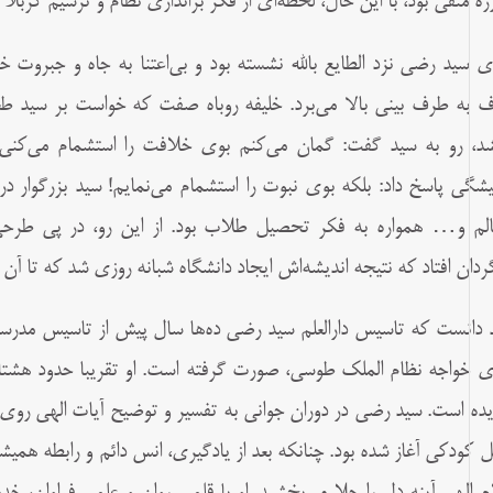
رزه منفى بود، با این حال، لحظه‌اى از فکر براندازى نظام و ترسیم کربلا 
ی سید رضى نزد الطایع بالله نشسته بود و بى‌اعتنا به جاه و جبروت 
 به طرف بینى بالا مى‌برد. خلیفه روباه صفت که خواست بر سید طعن
د، رو به سید گفت: گمان مى‌کنم بوى خلافت را استشمام مى‌کن
شگى پاسخ داد: بلکه بوى نبوت را استشمام مى‌نمایم! سید بزرگوار د
لم و… همواره به فکر تحصیل طلاب بود. از این رو، در پى طرحى 
ردان افتاد که نتیجه اندیشه‌اش ایجاد دانشگاه شبانه روزی شد که تا آن
د دانست که تاسیس دارالعلم سید رضى ده‌ها سال پیش از تاسیس مدرسه 
 خواجه نظام الملک طوسى، صورت گرفته است. او تقریبا حدود هشتاد 
یده است. سید رضى در دوران جوانى به تفسیر و توضیح آیات الهى روى 
یل کودکى آغاز شده بود. چنانکه بعد از یادگیرى، انس دائم و رابطه همیشگ