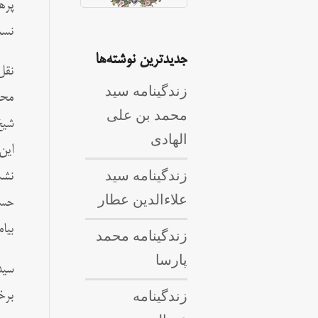
پره
نسب
جدیدترین نوشته‌ها
نقل
زندگینامه سید
محت
محمد بن علی
شیخ
الهادی
این
زندگینامه سید
نشس
علاءالدین عطار
حسی
بیا
زندگینامه محمد
پارسا
سید
زندگینامه
برخ