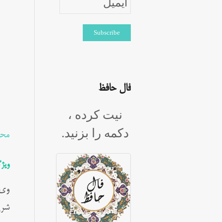
فال حافظ
نیت کرده ،
دکمه را بزنید.
محم
ویژ
وی 
شری