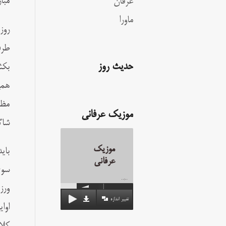
مبا
عرفان
ماورا
روز
طرف
حدیث روز
بکش
همی
مظا
موزیک عرفانی
شاگ
موزیک
بای
عرفانی
سوى
00:00
ورز
تغییر اندازه
اوا