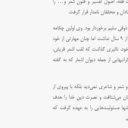
ت فقه، اصول تفسیر و فنون شعر و… را
ان و محققان نامدار قرار گرفت.
قى سلیم برخوردار بود. وى اولین چکامه
قصیده‌اش را در مدح و ستایش اهل بیت (ع) سرود. او در آن هنگام بیش از ۹ سال نداشت اما چنان مهارتى از خود
خود، تاثیری گذاشت که لقب اشعر قریش،
بهایى از جمله دیوان اشعار که به گفته
عر و شاعرى نمى‌دید بلکه با پیروى از
گان مى‌شتافت و نصرت دین خدا را هدف
 تنها مسئولیت‌هایى را به عهده گرفت که
.