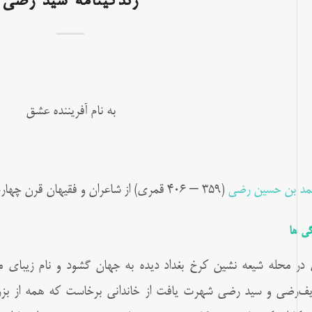
زندگینامه سید رضی
به نام آفریننده عشق
د بن حسین رضی
(۳۵۹ – ۴۰۶ قمری) از شاعران و فقیهان قرن چهارم شیعه و گردآورندهٔ نهج‌البلاغه بود.
گی ها
در محله شیعه نشین کرخ بغداد دیده به جهان گشود و نام زیباى 
ف‌رضى و سید رضى شهرت یافت از خاندانى برخاست که همه از بزرگا