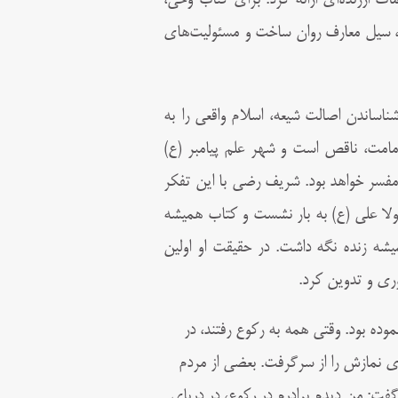
ات ارزنده‌اى ارائه کرد. براى کتاب وحى،
د، سیل معارف روان ساخت و مسئولیت‌هاى
ناساندن اصالت شیعه، اسلام واقعى را به
مامت، ناقص است و شهر علم پیامبر (ع)
مفسر خواهد بود. شریف رضى با این تفکر
مولا على (ع) به بار نشست و کتاب همیشه
میشه زنده نگه داشت. در حقیقت او اولین
رى و تدوین کرد.
نموده بود. وقتی همه به رکوع رفتند، در
دی نمازش را از سرگرفت. بعضی از مردم
فت: من دیدم برادرم در رکوع، در دریای