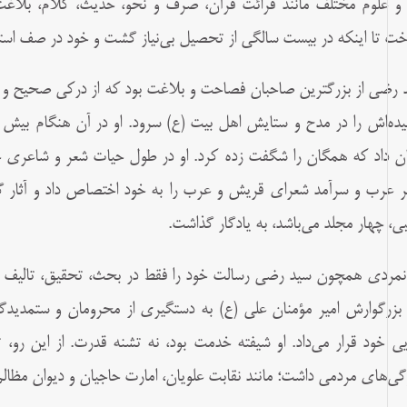
 و علوم مختلف مانند قرائت قرآن، صرف و نحو، حدیث، کلام، بلاغ
خت تا اینکه در بیست سالگى از تحصیل بى‌نیاز گشت و خود در صف استاد
 رضى از بزرگترین صاحبان فصاحت و بلاغت بود که از درکى صحیح و ذو
ن داد که همگان را شگفت زده کرد. او در طول حیات شعر و شاعرى 
ر عرب و سرآمد شعراى قریش و عرب را به خود اختصاص داد و آثار گران
لبى، چهار مجلد مى‌باشد، به یادگار گذاشت.
نمردى همچون سید رضى رسالت خود را فقط در بحث، تحقیق، تالیف و ش
بزرگوارش امیر مؤمنان على (ع) به دستگیرى از محرومان و ستمدید
یى خود قرار می‌داد. او شیفته خدمت بود، نه تشنه قدرت. از این رو،
گی‌های مردمى داشت؛ مانند نقابت علویان، امارت حاجیان و دیوان مظالم