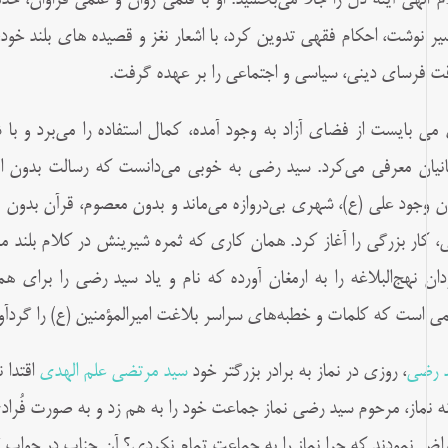
م الهى آینه دل را جلا مى‌بخشید. او با قلمى روان و علمى فراوان، خدم
یر نوشت، احکام فقهى تدوین کرد، با اشعار نغز و قصیده هاى بلند خو
ت فرساى دینى، سیاسى و اجتماعى را بر عهده گرفت.
مى بایست از فضاى آزاد به وجود آمده، کمال استفاده را مى‌برد و با ش
نیان معرفى مى‌کرد. سید رضى به خوبى مى‌دانست که رسالت بدون ا
ن وجود على (ع)، شهرى بى‌دروازه مى‌ماند و بدون معصوم، قرآن بدون 
ى، کار بزرگى را آغاز کرد. همان کارى که ثمره شیرینش در کلام بلند 
دان نهج‌البلاغه را به ارمغان آورده که نام و یاد سید رضى را براى ه
مى است که کلمات و خطبه‌هاى سراسر بلاغت امیرالمؤمنین (ع) را گردآو
 رضی
، روزی در نماز به برادر بزرگتر خود
سید مرتضی علم الهدی
اقتدا 
نه نماز، مرحوم سید رضی نماز جماعت خود را به هم زد و به صورت فُرا
راض نمودند که چرا نماز را به جماعت تمام نکردی؟ آن جناب در جواب گ