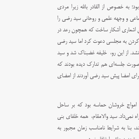
؛ به خصوص از القادر بالله زیرا مردى
ماعى و وجهه علمى و روحانى سید رضى را
 طى اشعارى آشکار ساخت که همچون رعد در
وا کردن به مجلسی دعوت کرد اما سيد رضى
شد. از این رو، خلیفه غضبناک شد و سید
 صورت جلسه‌ای هم تدارک دیده بودند که
راى امضا پیش سید رضى آوردند از امضاى
امواج خروشان حماسه بود که بر ساحل
ه نمى‌داد. سید والامقام، همه خلفاى بنى
 بنا به شرایط نامناسب زمان مجبور به