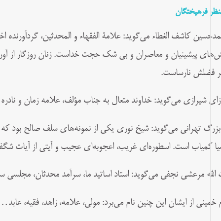
منظر فرهیختگان
دحسین کاشف الغطاء می‌گوید: علامة الفقهاء و المحدثین، گردآورنده اخب
ش‌های پیشینیان و معاصران و بی‌ شک حجت خداست. زنان روزگار از آوردن
بر فضلش نارساست.
زای شیرازی می‌گوید: خداوند متعال به جناب مؤلف، علامه زمان و نادره
 بزرگ تهرانی می‌گوید: شیخ نوری یکی از نمونه‌های سلف صالح بود 
یا کمیاب است‌. اسطوره‌ای غریب، اعجوبه‌ای عجیب و آیتی از آیات شگفت 
 الله مرعشی نجفی می‌گوید: استاد اساتید ما، سرآمد محدثان، مجلسی 
م خمینی از ایشان این چنین نام می‌برد: مولی، علامه، زاهد، فقیه، عابد…