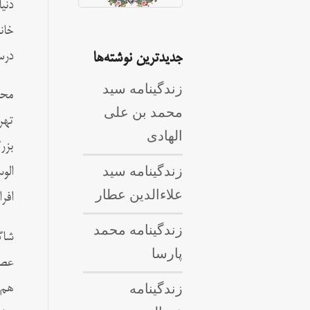
دنی
خان
درس
جدیدترین نوشته‌ها
زندگینامه سید
محد
محمد بن علی
تهر
الهادی
بزر
زندگینامه سید
الو
علاءالدین عطار
افر
زندگینامه محمد
شاگ
پارسا
عصر
زندگینامه
هم 