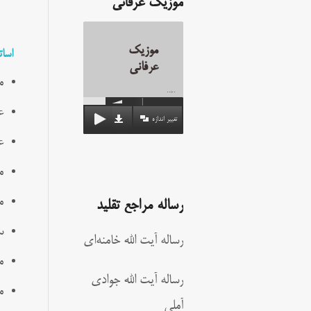
موزیک عرفانی
موزیک
اسات
عرفانی
م
00:00
ع
تغییر اندازه
ع
م
م
رساله مراجع تقلید
س
رساله آیت الله خامنه‌ای
م
رساله آیت الله جوادی
م
آملی