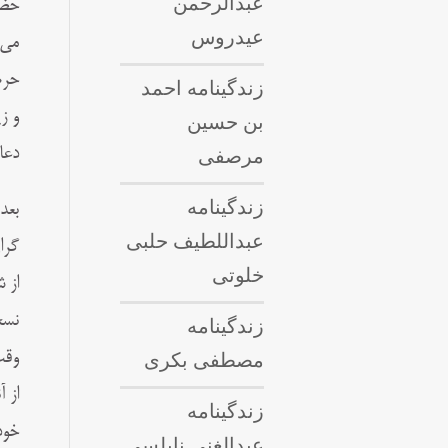
عبدالرحمن
حضر
عیدروس
می‌
حرم
زندگینامه احمد
و ز
بن حسین
مرصفی
دعا
زندگینامه
بعد
عبداللطيف حلبى
گرا
خلوتی
از 
نسخ
زندگینامه
مصطفی بکری
وقت
از 
زندگینامه
خود
عبدالغنی نابلسی