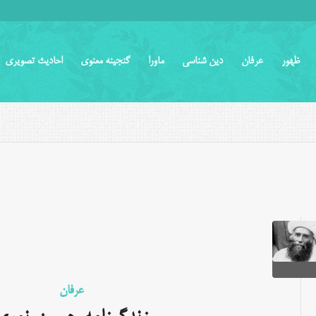
ظهور
عرفان
دین شناسی
ماورا
گنجینه معنوی
احادیث تصویری
عرفان