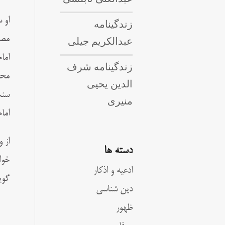
او 
زندگینامه
مصی
عبدالکریم جیلی
اما
زندگینامه شرف
محد
الدین یحیی
سنت
منیری
اما
دسته ها
خوا
ادعیه و اذکار
گوی
دین شناسی
ظهور