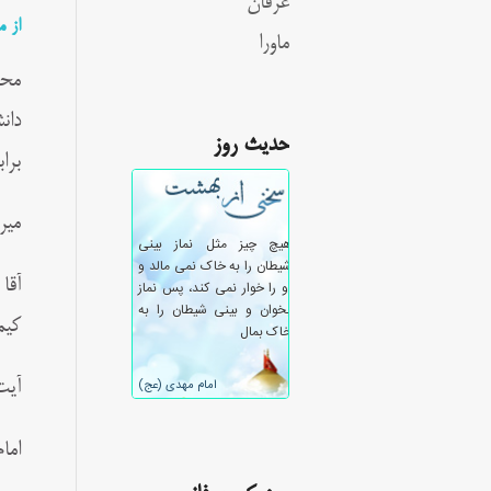
عرفان
از 
ماورا
محم
دان
حدیث روز
برا
میر
آقا
کیم
آیت
اما