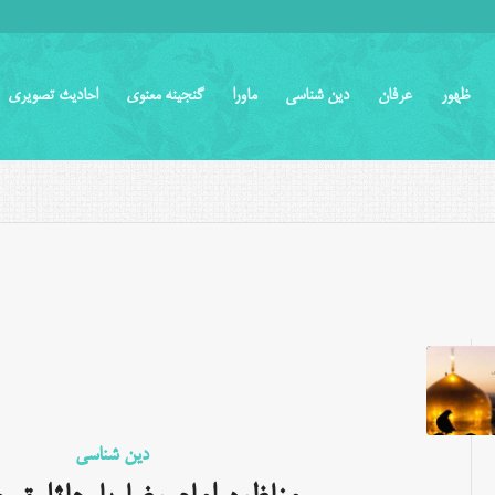
ظهور
عرفان
دین شناسی
ماورا
گنجینه معنوی
احادیث تصویری
دین شناسی