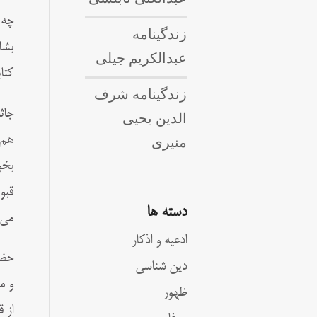
چه 
زندگینامه
بشا
عبدالکریم جیلی
کتا
زندگینامه شرف
جاث
الدین یحیی
منیری
هم‌
بخو
قبو
دسته ها
می‌
ادعیه و اذکار
حضر
دین شناسی
و م
ظهور
از 