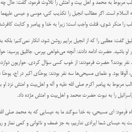
ب مربوط به محمد و اهل بیت و امتش را تلاوت فرمود، گفت: حال چه
ه‌ السلام است. اگر مطالب انجیل را تکذیب کنى، موسى و عیسى علیهما ال
ب را منکر شوى، قتلت‏ واجب است؛ زیرا به خدا و پیامبر و کتابت کافرشده
لیق گفت: مطلبى را که از انجیل برایم روشن شود، انکار نمی‌کنم؛ بلکه 
ار او باشید. حضرت ادامه دادند: آنچه می‌خواهى بپرس. جاثلیق پرسید: 
 نفر بودند؟ حضرت فرمودند: از خوب کسى سؤال کردى. حواریون دوازده ن
، اَلوقا بود. و علماى مسیحی‌ها سه نفر بودند: یوحنّاى اکبر در اَج، یوحنّا 
لب مربوط به پیامبر اکرم صلى الله علیه و آله و اهل‌بیت و امتش نزد او 
‌اسرائیل را به نبوت حضرت محمد و اهل‌بیت و امتش مژده داد.
اه فرمود: اى مسیحى، به خدا سوگند ما به عیسایى که به محمد صلى الله ع
ت به عیسای شما ایرادى نداریم،‏ به‌ جز ضعف و ناتوانى و کمى نماز و رو