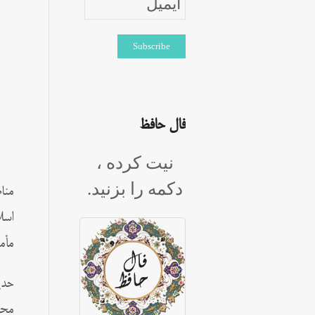
فال حافظ
نیت کرده ،
دکمه را بزنید.
منا
اسل
مأم
حدی
محم