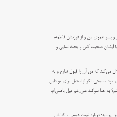
 و پسر عموى من و از فرزندان فاطمه،
م با ایشان صحبت کنى و بحث نمایى و
 می‌کند که من آن را قبول ندارم و به
 مرد مسیحى، اگر از انجیل براى تو دلیل
کنم؟ به خدا سوگند على‌رغم میل باطنی‌ام،
ق پرسید: درباره نبوت عیسى و کتابش