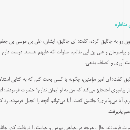
 مناظره
ون رو به جاثلیق کرده، گفت: اى جاثلیق، ایشان، على بن موسى بن جعفر
ر پیامبرمان و على بن ابى طالب، صلوات‌ الله علیهم هستند. دوست دار
 آورى و انصاف بدهى.
لیق گفت: اى امیر مؤمنین، چگونه با کسى بحث کنم که به کتابى استدلال
ار پیامبرى احتجاج می‌کند که من به او ایمان ندارم؟ حضرت فرمودند: اى
ورم، آیا می‌پذیرى؟ جاثلیق گفت: آیا می‌توانم آنچه را انجیل فرموده، رد 
هم پذیرفت.
ت فرمودند: حال، هرچه می‌خواهى بپرس و جوابت را دریافت کن. جاثلی