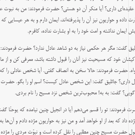
عقیده‌‏اى دارى؟ آیا منکر آن دو هستى؟ حضرت فرمودند: من به نبوت ع
رت داده و حواریون نیز آن را پذیرفته‌‏اند، ایمان دارم و به هر عیسایى که
بش ایمان نداشته و امت خود را به او بشارت نداده، کافرم.
لیق گفت: مگر هر حکمى نیاز به دو شاهد عادل ندارد؟ حضرت فرمودند: چ
کیشان خود که‏ مسیحیت نیز آنان را قبول داشته باشد، معرفى کن و از ما
اه. حضرت فرمودند: حالا سخن به انصاف گفتى. آیا شخص عادلى را که
ل دارى؟ جاثلیق گفت: این شخص عادل کیست؟ اسم او را بگو. حضرت فرمو
گویى؟ گفت: به‌ به! محبوب‌ترین شخص نزد مسیح را نام بردى.
ت فرمودند: تو را قسم می‌دهم آیا در انجیل چنین نیامده که یوحنّا گف
ژده داد که بعد از او خواهد آمد و من نیز به حواریون مژده دادم و آن‌ها به 
قول حضرت مسیح چنین مطلبى را نقل کرده است و نبوّت مردى را مژده دا