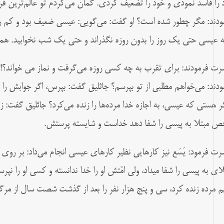
 را فاسد نمودى و خود را تضعیف کردى. گمان می‌کردم تو عالم‌ترین 
ودند: مگر چطور شده است؟ او گفت: می‌گویى: عیسى ضعیف بود و کم رو
ه عیسى حتى یک روز را بدون روزه نگذراند و حتى یک شب نخوابید. همیشه 
ت فرمودند: براى تقرب به چه کسى روزه می‌گرفت و نماز مى خواند؟! 
ودند: می‌خواهم مطلبى از تو بپرسم؟ جاثلیق گفت: بپرس، اگر جوابش را 
ر هستى که عیسى، به اجازه خدا مرده‌‏ها را زنده می‌کرد؟ جاثلیق گفت: زیرا
 مبتلا به پیسى را شفا دهد خداست و شایسته پرستش.
ت فرمود: یَسَع نیز کارهایى نظیر کارهاى عیسى انجام می‌داد: بر روى آب
لاى به پیسى را شفا میداد، ولى امّتش او را خدا ندانسته و کسى او را نپ
م مرده زنده کرد، سى و پنج هزار نفر را بعد از گذشت شصت سال از مرگش