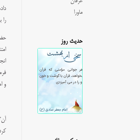
عرفان
داد
ماورا
را 
حضر
حدیث روز
امت
انج
فرم
و ا
آن‌
کرد