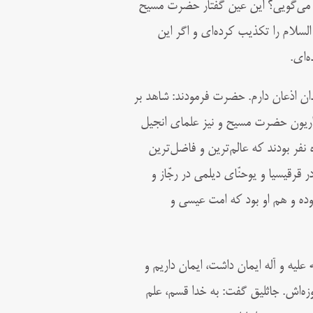
 می‌گویى؟ این عین گفتار حضرت مسیح
سلام را تکذیب کرده‌‏اى و اگر این
‌‏اى.
بدان اذعان دارم. حضرت فرمودند: شاهد بر
حواریون حضرت مسیح و نیز علمای انجیل
فر بودند که عالم‌ترین و فاضل‌ترین
در قرقیسیا و یوحنّای دیلمى در رجّاز و
بوده و هم او بود که امت عیسى و
لیه و آله ایمان داشت، ایمان داریم و
زه‌‏اش. جاثلیق گفت: به خدا قسم، علم