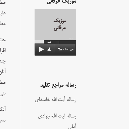
موزیک عرفانی
مطل
علی
موزیک
مطل
عرفانی
جاث
00:00
اقر
تغییر اندازه
چند
آنان
مطا
رساله مراجع تقلید
بنى
رساله آیت الله خامنه‌ای
آنگ
رساله آیت الله جوادی
نسب
آملی