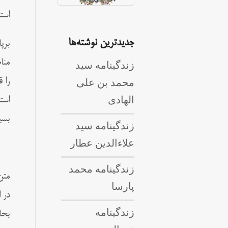
است
جدیدترین نوشته‌ها
برپ
منا
زندگینامه سید
محمد بن علی
را 
الهادی
است
بسی
زندگینامه سید
علاءالدین عطار
زندگینامه محمد
پارسا
در 
زندگینامه
بحا