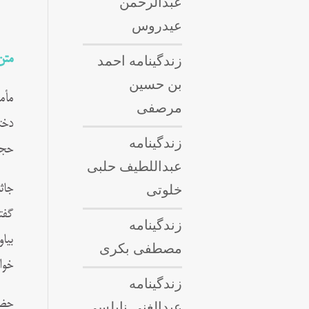
عبدالرحمن
عیدروس
زندگینامه احمد
متن
بن حسین
مأم
مرصفی
دخت
زندگینامه
حجت
عبداللطيف حلبى
خلوتی
جاث
گفت
زندگینامه
بیا
مصطفی بکری
خوا
زندگینامه
حضر
عبدالغنی نابلسی