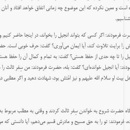
ه است و معین نکرده که این موضوع چه زمانى اتفاق خواهد افتاد و آنان ر
بشناسیم.
ت فرمودند: اگر کسى که بتواند انجیل را بخواند، در اینجا حاضر کنیم 
ش را برایت تلاوت کند، آیا ایمان می‌آورى؟ گفت: حرف خوبى است. حض
یل را تا چه حدى از حفظ هستى؟ گفت: به تمام و کمال آن را حفظ هستم
ودند: آیا انجیل خوانده‌‏اى؟ گفت: بله، حضرت فرمودند: من سِفر ثالث را 
هل‌ بیت او سلام‌ الله علیهم و نیز امّتش بود، شهادت دهید و اگر مطلبى در
گاه حضرت شروع به خواندن سِفر ثالث کردند و وقتى به مطلب مربوط به پی
ه، فرمودند: تو را به حق مسیح و مادرش قسم می‌دهم، آیا دانستى که 