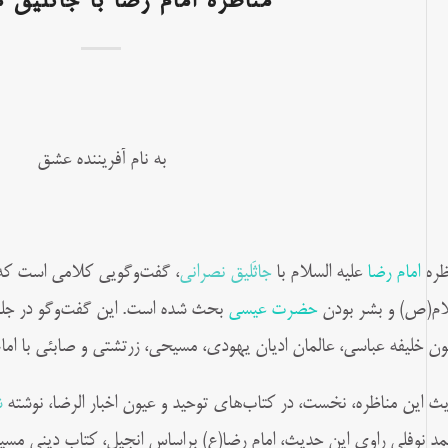
مناظره امام رضا با جاثلیق
به نام آفریننده عشق
ظره
امام رضا
علیه السلام با
جاثَلیق نصرانی
، گفت‌وگویی کلامی است که 
ام(ص) و بشر بودن
حضرت عیسی
بحث شده است. این گفت‌وگو در جلس
ون خلیفه عباسی، عالمان ادیان یهودی، مسیحی، زرتشتی و صابئی با امام
ث این مناظره، نخست، در کتاب‌های توحید و عیون اخبار الرضا، نوشته
ش
د نوفلی راوی این حدیث، امام رضا(ع) براساس اِنجیل، کتاب دینی 