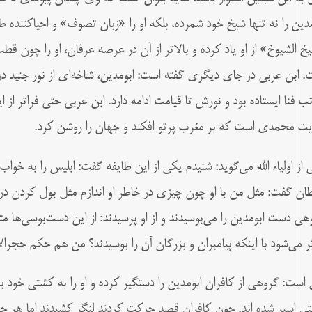
مدين را نه‌ تنها شيخ خود شمرده، بلكه او را «زبان تصوف» و احياكننده 
خ الشيوخ» از او ياد كرده و بالاتر از آن در عرصه عرفان، او را چون قطب 
. ابن عربی در جای دیگری گفته است: ابومدین، شاخه‌ای از نور جنید در
تب فنا ایستاده بود و نورش تا قیامت ادامه دارد. ابن عربی حتی فراتر از ا
یت محمدی است که بر مغرب پرتو افکند و جهان را روشن کرد.
 از اولیاء الله‌ می‌گوید: شنیدم یکی از این طایفه گفت: ابلیس را به خواب 
ان گفت: مثل من با او چون چیزی در خاطر او اندازم مثل بول کردن در
هی دست ابومدین را می‌بوسیدند و از او پرسیدند: از این دست‌بوسی‌ها 
ثر می‌شود با اینکه پیامبران و بزرگان آن را بوسیدند؟ من هم حکم حجرالا
 است: گروهی از کافران ابومدین را دستگیر کرده و او را به کشتی خود بر
ی اسیر شده اند. چون کافران قصد حرکت کردند لنگر کشیدند اما هر چ