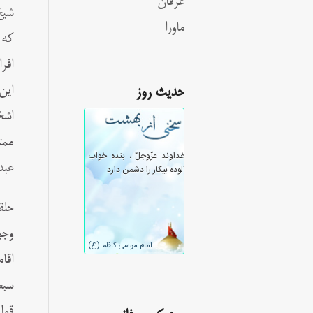
عرفان
شيخ
ماورا
افر
این
حدیث روز
اشخ
ممت
عبد
حلق
وجو
اقا
سبع
قول