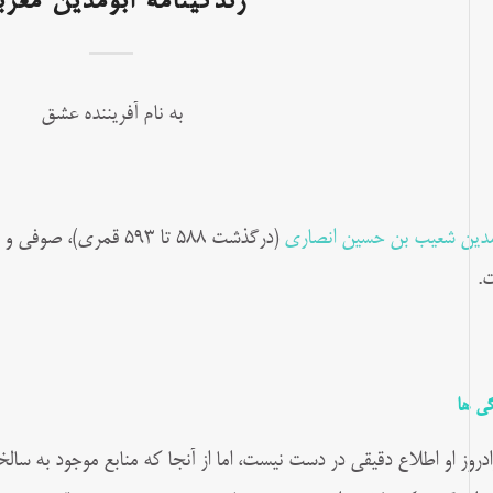
زندگینامه ابومدین مغرب
به نام آفریننده عشق
مدين شعيب بن حسین انصارى
.
گی ها
زادروز او اطلاع دقيقى در دست نيست، اما از آنجا كه منابع موجود به سالخ