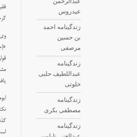
عبدالرحمن
فقي
عیدروس
گرم
زندگینامه احمد
وى 
بن حسین
مرصفی
«إح
قول
زندگینامه
مشه
عبداللطيف حلبى
ياف
خلوتی
ابو
زندگینامه
مصطفی بکری
نكت
گذش
زندگینامه
است
عبدالغنی نابلسی