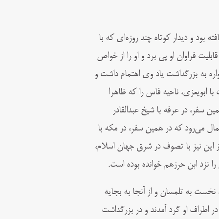
ه بود و ديدار كوتاه چند روزه‌اى كه با
بليت فراوان او پى برد و او را از خواص
مواره به بزرگداشت ياد وى اهتمام داشت و
با ابویعزى، ناحيه فاس را كه ظاهرا
ن سفر، در عرفه با شيخ عبدالقادر
ال مى‌رود كه در همین سفر، در مكه با
ز این نيز با تصوف در شرق جهان اسلام،
 را نزد ابن حرزهم خوانده بوده است.
 نخست به تلمسان و از آنجا به بجايه
در اطراف او گرد آمدند و در بزرگداشت