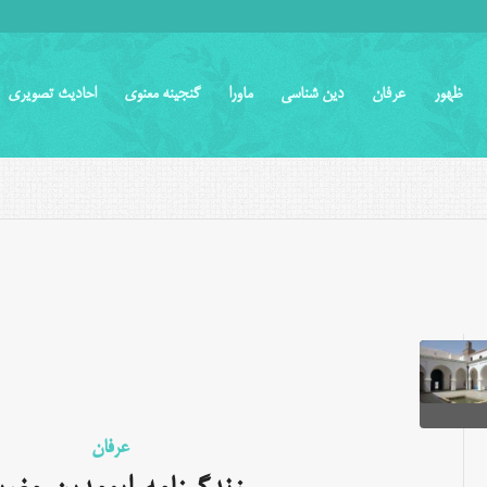
ظهور
عرفان
دین شناسی
ماورا
گنجینه معنوی
احادیث تصویری
عرفان