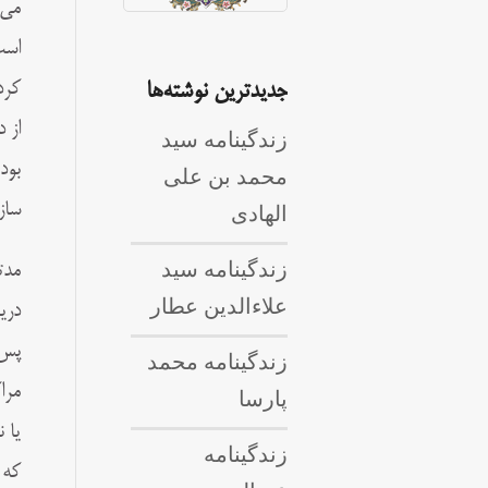
مى‌
است
كرد
جدیدترین نوشته‌ها
از 
زندگینامه سید
بود
محمد بن علی
الهادی
ساز
زندگینامه سید
علاءالدین عطار
دري
پس 
زندگینامه محمد
مرا
پارسا
يا 
زندگینامه
كه 