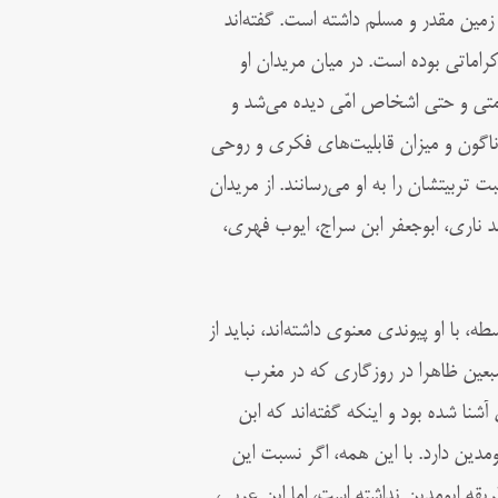
زمین مقدر و مسلم داشته است. گفته‌اند
د كه هر یکى را كراماتى بوده است. در میان مريدان او
متى و حتى اشخاص امّى ديده مى‌شد و
ناگون و میزان قابليت‌هاى فكرى و روحى
ربيتشان را به او مى‌رسانند. از مريدان
حمد ناری، ابوجعفر ابن سراج، ايوب فهرى،
طه، با او پيوندى معنوى داشته‌اند، نبايد از
بعين ظاهرا در روزگارى كه در مغرب
آشنا شده بود و اينكه گفته‌اند كه ابن
دين دارد. با اين‌ همه، اگر نسبت این
يقه ابومدين نداشته است، اما ابن عربى،