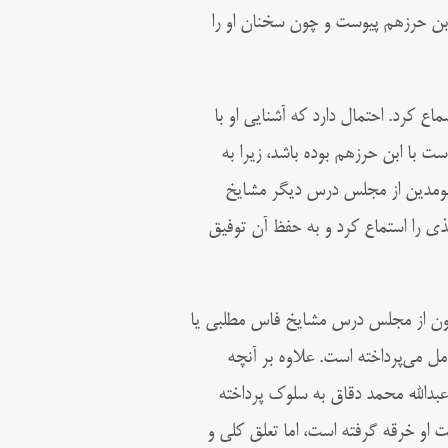
 بن حرزهم پيوست و چون سخنان او را
ع كرد. احتمال دارد كه آشنايى او با
 با ابن حرزهم بوده باشد، زيرا به
م، ابومدين از مجلس درس ديگر مشايخ
ى را استماع كرد و به حفظ آن توفيق
 چون از مجلس درس مشايخ فاس مطلبى يا
تأمل مى‌پرداخته است. علاوه بر آنچه
عبدالله محمد دقاق به سلوک پرداخته
ت او خرقه گرفته است، اما تعلق كلى و