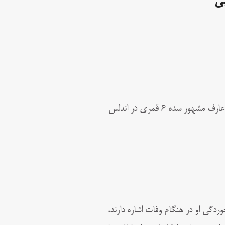
ی
(درگذشت ۵۸۸ تا ۵۹۳ قمری)، صوفی و عارف مشهور سده ۶ قمری در اندلس
وردگى او در هنگام وفات اشاره دارند،