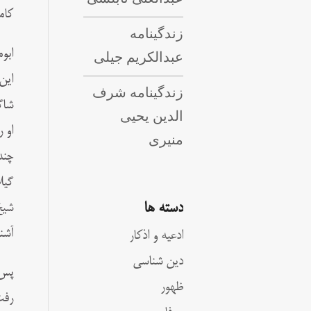
كام
زندگینامه
ابو
عبدالکریم جیلی
این
زندگینامه شرف
شاگ
الدین یحیی
او 
منیری
چند
گيل
دسته ها
شيخ
آشن
ادعیه و اذکار
دین شناسی
پس 
ظهور
رفت