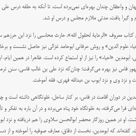
هان و واعظان چندان بهره‌اى نمى‌برده است، تا آنكه به حلقه درس على
 و گيرا يافت، مدتى ملازم مجلس و درس او شد.
کتاب معروف «الرعاية لحقول الله»، حارث محاسبى را نزد ابن حرزهم سما
ياء علوم الدين» و روش عرفانى ابوحامد غزالى نيز حاصل نشست و برخاست
ى، ابومدين «احياء» را نيز از او استماع كرده است. ظاهرا در همین ايا
ور فاس نيز بهره مى‌گرفت؛ چنان‌كه نزد على بن غالب فاسى، سنن ترمذ
ت و نزد وى و نزد ايوب بن عبدالله فهرى، فقه آموخت.
مدين در دوران اقامت در فاس، بر كنار ساحل، خلوتگاهى داشته است و
ه‌اى فرا مى‌گرفته، به خلوتگاه خود پناه مى‌برده و در آن باره به تفكر و 
ت، او در همین روزگار محضر ابوالحسن سلاوى را هم دريافته و نزد ابو
. گفته‌اند كه ابومدين، نخست از دقاق، معارف صوفيه را آموخته و از دس