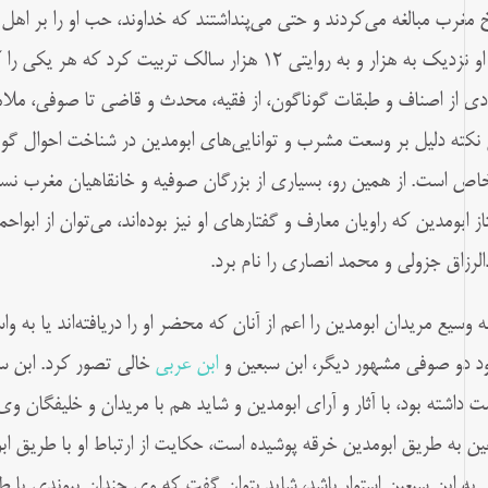
 مغرب مبالغه می‌كردند و حتى مى‌پنداشتند كه خداوند، حب او را بر اهل 
كه او نزدیک به هزار و به روايتى ۱۲ هزار سالک تربيت كر
ادى از اصناف و طبقات گوناگون، از فقيه، محدث و قاضى تا صوفى، ملا
 نكته دليل بر وسعت مشرب و توانايى‌هاى ابومدين در شناخت احوال گو
اص است. از همین رو، بسيارى از بزرگان صوفيه و خانقاهيان مغرب نسبت ت
از ابومدين كه راویان معارف و گفتارهاى او نيز بوده‌اند، مى‌توان از ابوا
الرزاق جزولى و محمد انصارى را نام برد.
ه وسيع مريدان ابومدين را اعم از آنان كه محضر او را دريافته‌اند يا به واس
د دو صوفى مشهور ديگر، ابن سبعين و
ابن عربى
خالى تصور كرد. ابن س
مت داشته بود، با آثار و آرای ابومدين و شايد هم با مريدان و خليفگان وى 
ين به طريق ابومدين خرقه پوشيده است، حكايت از ارتباط او با طريق ابوم
 به ابن سبعين استوار باشد، شايد بتوان گفت كه وى چندان پيوندى با طر