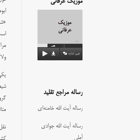
موزیک عرفانی
ابو
«شي
موزیک
عرفانی
است
00:00
مرا
تغییر اندازه
ولا
یکی
شیط
رساله مراجع تقلید
گرو
رساله آیت الله خامنه‌ای
متا
رساله آیت الله جوادی
نقل
آملی
کشت