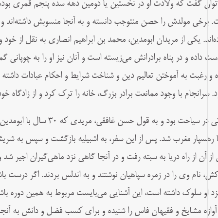
توان گفت كه ولادت او در نخستين يا دومین دهه سده پنجم قمری بوده اس
. برخى مولدش را حصن منتوجب دانسته و به آنجا منسوبش داشته‌اند و ب
ه‌اند. یکى از مريدان ابومدين، محمد بن ابراهیم انصارى به نقل از خود
دست داده و در پناه برادرانش مى‌زيسته است و آنان نيز او را به چوپانى گما
ه و رغبت به آموختن تعاليم دين و شناخت شرايط و احكام عبادات داشته است
د. سرانجام با وجود ممانعت برادر بزرگ، خانه را ترک كرد و از زادگاه خو
مدتى در سياحت بود و به قول ح
ا رهسپار مغرب شد. پس از این سفر، به اشبيليه بازگشت و سپس به شريش
از آن از راه دريا به سبته رفت و در آنجا گاهى نزد ماهى‌گيران اجير شد
كش، نام وى را در زمره سپاهيان نوشتند و به اندلس بردند. اگر درست باش
نزد او سلوک داشته است، این آشنايى مى‌بايست مربوط به همین دوره باشد
آوازه مشايخ و فقيهان فاس را شنيده و برای كسب فضل و دانش به آنج