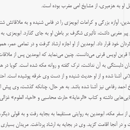
ل او به هزمیرى، از مشايخ امى مغرب بوده است.
مدين، آوازه بزرگى و كرامات ابویعزى را در فاس شنيده و به ملاقاتش شتافت
 پير مغربى داشت، تأثيرى شگرف بر باطن او به جاى گذارد. ابویعزى، به قا
ردان خود قرار داد. ابومدين از او اجازه ارشاد گرفت و در تمامى عمر، ه
را قرين اویس قرنى مى‌دانست. چنين مى‌نمايد كه ابومدين پس از ملاقات 
ان دلبستگى به آن نداشت، ترک گفته و روانه مكه شده است. گویا در همی
انى آشنا شده و از او حديث شنيده و از دست وى خرقه پوشيده است. احتم
 احمد رفاعى نيز آشنا شده باشد. به‌ هر حال، چنانكه گذشت، وى پيش ا
ايى‌‌هایى داشته و کتاب «الرعاية» حارث محاسبى و «احياء العلوم» غزالى
از سفر مكه، ابومدين به روايتى مستقيما به بجايه رفت و به قولى ديگر،
 و در آنجا اقامت گزيد. وى در بجايه به ارشاد پرداخت. مريدان بسيارى 