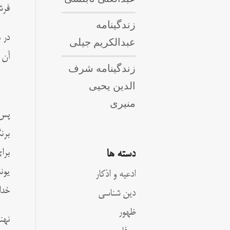
فرش
زندگینامه
در 
عبدالکریم جیلی
آن ص
زندگینامه شرف
الدین یحیی
منیری
پس 
برن
برا
دسته ها
یون
ادعیه و اذکار
خدا
دین شناسی
ظهور
نهن