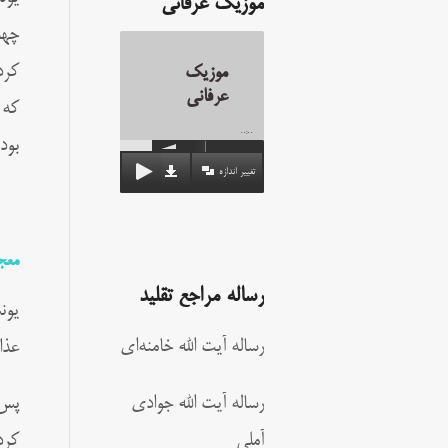
موزیک عرفانی
چهل
کرد
موزیک
عرفانی
که 
00:00
بود.
تغییر اندازه
معج
رساله مراجع تقلید
یون
رساله آیت الله خامنه‌ای
عذا
رساله آیت الله جوادی
پس 
آملی
کرد