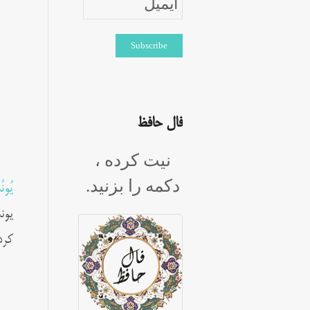
فال حافظ
نیت کرده ،
دکمه را بزنید.
یُو
یون
کرد