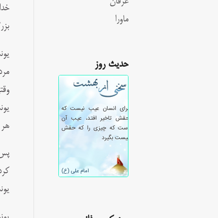
عرفان
خدا
ماورا
بزر
یون
حدیث روز
مرد
وقت
یون
هر 
پس 
کرد
یون