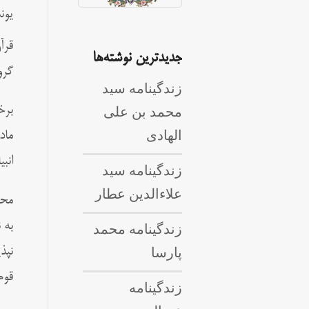
یون
قرآ
جدیدترین نوشته‌ها
گرو
زندگینامه سید
محمد بن علی
برخ
الهادی
ماد
انب
زندگینامه سید
علاءالدین عطار
به 
زندگینامه محمد
پارسا
نپذ
قوم
زندگینامه