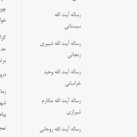
چوپ
رساله آیت الله
خوا
سیستانی
گزا
رساله آیت الله شبیری
حدی
زنجانی
برت
رساله آیت الله وحید
درو
خراسانی
زما
رساله آیت الله مکارم
شهر
شیرازی
پیا
تعج
رساله آیت الله روحانی