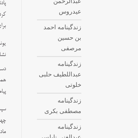
عبدالرحمن
پاد
عیدروس
کرد
برا
زندگینامه احمد
بن حسین
یون
مرصفی
نشا
زندگینامه
دست
عبداللطيف حلبى
همه
خلوتی
پیام
زندگینامه
سپس
مصطفی بکری
چها
زندگینامه
ماد
عبدالغنی نابلسی