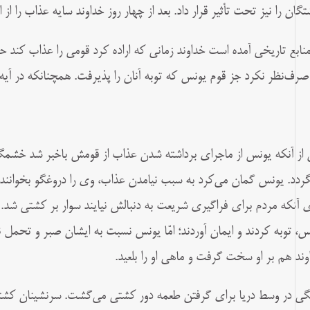
تگان را نیز تحت تأثیر قرار داد. بعد از چهار روز خداوند سایه عذاب را از ا
منابع تاریخی آمده است خداوند زمانی که اراده کرد قومی را عذاب کند ح
رف‌نظر نکرد جز قوم یونس که توبه آنان را پذیرفت. همچنانکه در آیه ۹۸ سوره یونس آمده است
از آنکه یونس از ماجرای برداشته شدن عذاب از قومش باخبر شد خشمگی
گردد. یونس گمان می‌کرد به سبب نیامدن عذاب، وی را دروغگو بخوانند. او
ی آنکه مردم برای فراگیری شریعت به دنبالش نیایند سوار بر کشتی شد. ب
س، توبه کردند و ایمان آوردند؛ امّا یونس نسبت به ایشان صبر و تحمل ن
وند هم بر او سخت گرفت و ماهی او را بلعید.
گی در وسط دریا برای گرفتن طعمه دور کشتی می‌گشت. سرنشینان کشتی