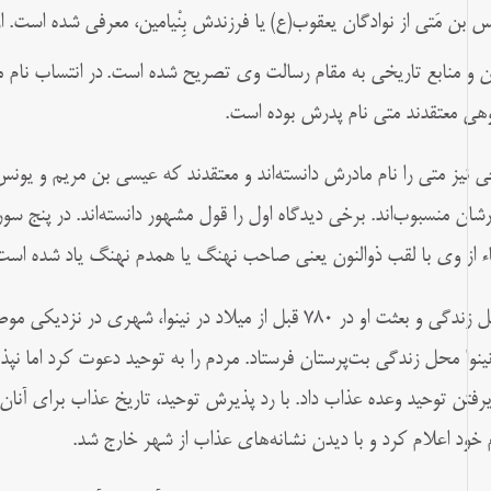
س بن مَتی از نوادگان یعقوب(ع)
یا فرزندش بِنْیامین، معرفی شده است. از ای
ن و منابع تاریخی به مقام رسالت وی تصریح شده است.
در انتساب نام 
هی معتقدند متی نام پدرش بوده است.
ی نیز متی را نام مادرش دانسته‌اند و معتقدند که عیسی بن مریم و یونس
رشان منسبوب‌اند. برخی دیدگاه اول را قول مشهور دانسته‌اند. در پنج سو
یاء از وی با لقب ذوالنون یعنی صاحب نهنگ یا همدم نهنگ یاد شده است
محل زندگی و بعثت او در ۷۸۰ قبل از میلاد در نینوا، شهر
نینوا محل زندگی بت‌پرستان فرستاد. مردم را به توحید دعوت کرد اما نپذی
یرفتن توحید وعده عذاب داد. با رد پذیرش توحید، تاریخ عذاب برای آن
 خود اعلام کرد و با دیدن نشانه‌‌های عذاب از شهر خارج شد.