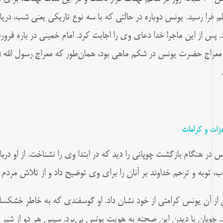
م فرا رسید. یونس دوباره در حالتی که با سه نوع تاریکی یعنی شب، دریا
. پس از این ماجرا خدا دعای وی را اجابت کرد. امام خمینی در باره فرو
معراج ‌‏حضرت یونس در شکم ماهی بود، همان‌طور که معراج رسول‌ الله
زات و کرامات
س در هنگام بازگشت چوپانی را دید که در ابتدا وی را نشناخت. از او دربا
ب، توبه و ترحم خداوند بر آنان را برای وی توضیح داد و از تلاش مردم 
از آن یونس کرامتی از خود نشان داد. او گوسفندی که به خاطر خشکسالی
. چوپان با دیدن این صحنه به هویت یونس پی‌برد. سپس هر دو از شیر 