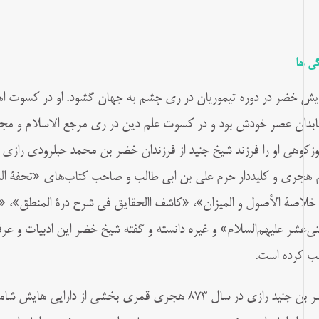
گی ها
یش خضر در دوره تیموریان در ری چشم به جهان گشود. او در کسوت اهل
ابدان عصر خودش بود و در کسوت علم دین در ری مرجع الاسلام و مجت
وزکوهی او را فرزند شیخ جنید از فرزندان خضر بن محمد حبلرودی رازی ا
 هجری و کلیددار حرم علی بن ابی طالب و صاحب کتاب‌های «تحفة المت
خلاصة الأصول و المیزان»، «کاشف االحقایق فی شرح درة المنطق»، «جام
ثنی‌عشر عليهم‌السلام» و غیره دانسته و گفته شیخ خضر این ادبیات و ع
 کرده‌ است.
خضر بن جنید رازی در سال ۸۷۳ هجری قمری بخشی از دارا