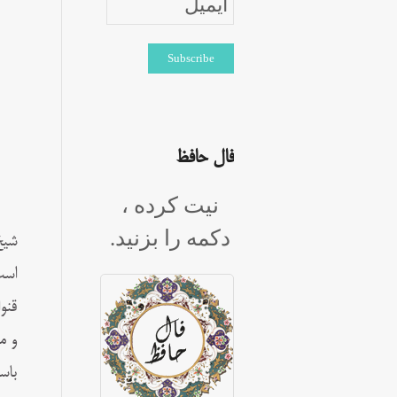
فال حافظ
نیت کرده ،
دکمه را بزنید.
شیخ
قنو
و م
باس