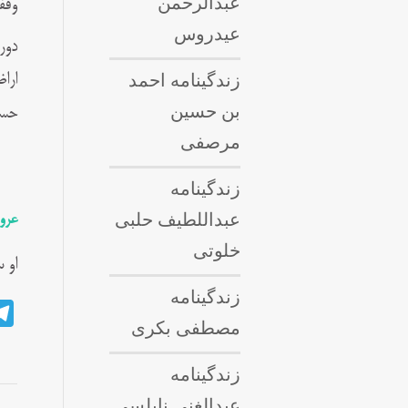
عبدالرحمن
وقف
عیدروس
دور
زندگینامه احمد
ارا
بن حسین
حسی
مرصفی
زندگینامه
عبداللطيف حلبى
عرو
خلوتی
او 
زندگینامه
مصطفی بکری
زندگینامه
عبدالغنی نابلسی