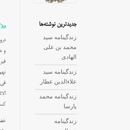
جدیدترین نوشته‌ها
ویژ
زندگینامه سید
درو
محمد بن علی
و ع
الهادی
فیر
زندگینامه سید
نهم
علاءالدین عطار
في 
الا
زندگینامه محمد
کسب
پارسا
زندگینامه