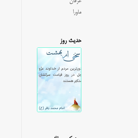
عرفان
ماورا
حدیث روز