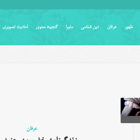
ظهور
عرفان
دین شناسی
ماورا
گنجینه معنوی
احادیث تصویری
عرفان