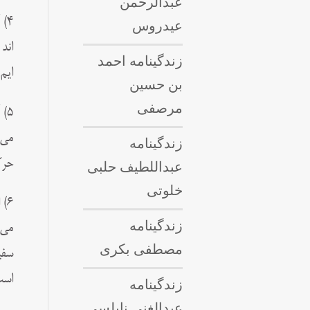
عبدالرحمن
4)
عیدروس
اند
زندگینامه احمد
ایم
بن حسین
مرصفی
5)
می 
زندگینامه
حرک
عبداللطيف حلبى
خلوتی
زندگینامه
می 
مصطفی بکری
سفی
است
زندگینامه
عبدالغنی نابلسی