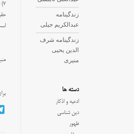
7)
زندگینامه
حقی
عبدالکریم جیلی
است
زندگینامه شرف
الدین یحیی
منیری
منبع: tual.com
دسته ها
برا
ادعیه و اذکار
دین شناسی
ظهور