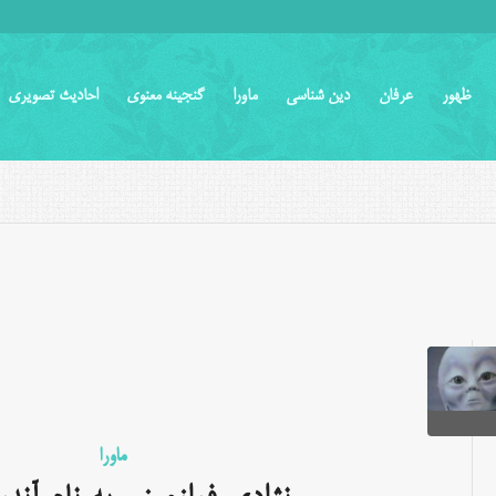
ظهور
عرفان
دین شناسی
ماورا
گنجینه معنوی
احادیث تصویری
ماورا