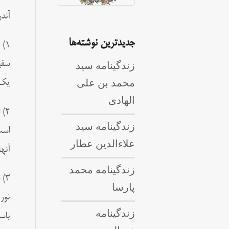
آند
جدیدترین نوشته‌ها
1)
زندگینامه سید
سفی
محمد بن علی
یک 
الهادی
2)
زندگینامه سید
است
علاءالدین عطار
آنه
زندگینامه محمد
3)
پارسا
نور
زندگینامه
باس