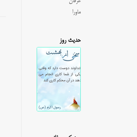
عرفان
ماورا
حدیث روز