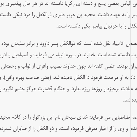
ی الیاس بعضی یسع و دسته ای زکریا دانسته اند در هر حال پیغمبری بود
مبر را به عهده داشت. محمد بن جریر طبری ذوالکفل را مرد نیکی دانست
لکفل را با حزقیال پیامبر یکی دانسته است.
قصص الانبیاء نقل شده است که ذوالکفل پسر داوود و برادر سلیمان بوده
ت دانسته شده است. خداوند در سوره انبیاء می فرماید: و اسماعیل و ادری
ران بودند. عضی گفته اند چون خداوند نصیب وافری از ثواب و رحمتش در 
داد به او مرحمت فرمود ذا الکفل نامیده شد. (یعنی صاحب بهره وافی). 
به عبادت برخیزد و روزها روزه بدارد، و هنگام قضاوت هرگز خشم نگیرد و ت
یده شد.
مه طباطبایی می فرماید: خدای سبحان نام این بزرگوار را در کلام مجیدش برد
نده، و وی را از اخیار معرفی فرموده است. و ذو الکفل را از صابران شمرد