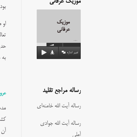
موزیک عرفانی
بود
موزیک
او 
عرفانی
تعا
00:00
حدی
تغییر اندازه
به 
رساله مراجع تقلید
عرو
رساله آیت الله خامنه‌ای
کشت
رساله آیت الله جوادی
آن 
آملی