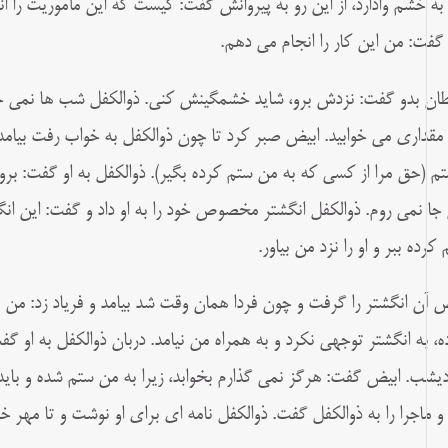
 به خشم وادارد، از این رو به پیروانش گفت: کیست که این مأموریت را 
 گفت: من این کار را انجام می دهم.
ان بدو گفت: نزدش برو، شاید خشمگینش کنی. ذوالکفل شب ها نمی خوا
 مقداری می خوابید. ابیض صبر کرد تا چون ذوالکفل به خواب رفت بیامد
م (حق مرا از کسی که به من ستم کرده بگیر). ذوالکفل به او گفت: برو و
 جا نمی روم. ذوالکفل انگشتر مخصوص خود را به او داد و گفت: این انگ
کرده ببر و او را نزد من بیاور.
ض آن انگشتر را گرفت و چون فردا همان وقت شد بیامد و فریاد زد: م
ه، به انگشتر توجهی نکرد و به همراه من نیامد. دربان ذوالکفل به او گفت:
دیشب. ابیض گفت: هرگز نمی گذارم بخوابد، زیرا به من ستم شده و باید 
و ماجرا را به ذوالکفل گفت. ذوالکفل نامه ای برای او نوشت و تا مهر خو