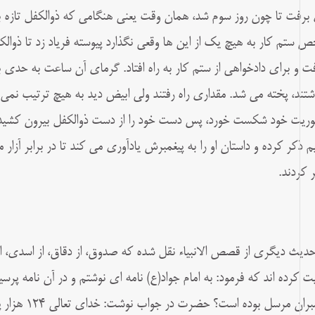
برفت تا چون روز سوم شد، همان وقت یعنی هنگامی که ذوالکفل تازه به خ
 ستم کار به هیچ یک از این ها وقعی نگذارد پیوسته فریاد زد تا ذوال
ت و برای دادخواهی از ستم کار به راه افتاد. گرمای آن ساعت به حدی ب
شتند، پخته می شد. مقداری راه رفتند ولی ابیض دید به هیچ ترتیب نمی ت
وریت خود شکست خورد، پس دست خود را از دست ذوالکفل بیرون کشید و فر
م ذکر کرده و داستان او را به پیغمبرش یادآوری می کند تا در برابر آزار 
 کردند.
حدیث دیگری از قصص الانبیاء نقل شده که صدوق، از دقاق، از اسدی، 
یت کرده اند که فرمود: به امام جواد(ع) نامه ای نوشتم و در آن نامه پرسی