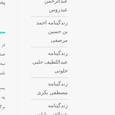
عبدالرحمن
پیغ
عیدروس
زندگینامه احمد
بن حسین
معج
مرصفی
در 
زندگینامه
صدد
عبداللطيف حلبى
سه 
خلوتی
نام
زندگینامه
یسع
مصطفی بکری
به 
زندگینامه
برگ
عبدالغنی نابلسی