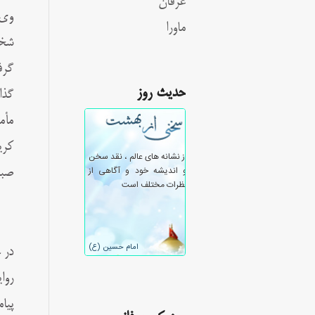
عرفان
وی 
ماورا
شخص
گرف
حدیث روز
گذا
مأم
کری
صبر
در 
روا