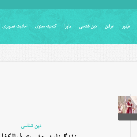
ظهور
عرفان
دین شناسی
ماورا
گنجینه معنوی
احادیث تصویری
دین شناسی