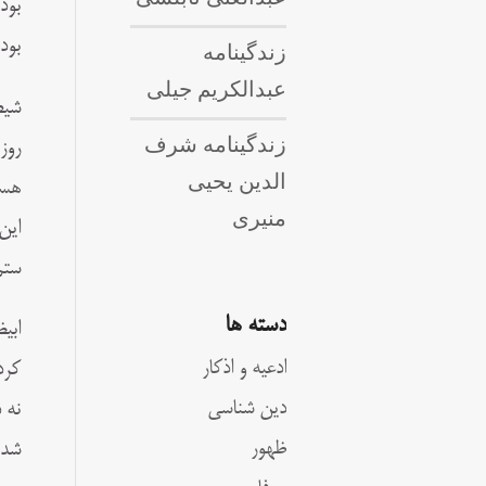
بود
بود
زندگینامه
عبدالکریم جیلی
شیط
زندگینامه شرف
روز
الدین یحیی
هست
منیری
این
ستم 
دسته ها
ابی
ادعیه و اذکار
کرد
دین شناسی
نه 
ظهور
شد 