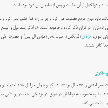
ه اند و ذوالکفل از آن هاست و پس از سلیمان بن داود بوده است.
مانند داود میان مردم قضاوت می کرد و جز در راه خدا خشم نمی کرد و
لی نامش را در قرآن ذکر کرده و فرموده است: «و اذکر إسماعیل و الیسع 
ثی نبوی،
حزقیل
(ذوالکفل)، حبیب نجار (مؤمن آل‌ یس) و حضرت علی عل
خدا کافر نشدند.
ج ملکوتی
مدت عمر ایشان را ۷۵ سال نوشته اند. اگر او همان حزقیل باشد احت
ند. مقبره منسوب به ذوالکفل در عراق، در نزدیکی نجف در روستایی به ن
را زیارت می کنند.