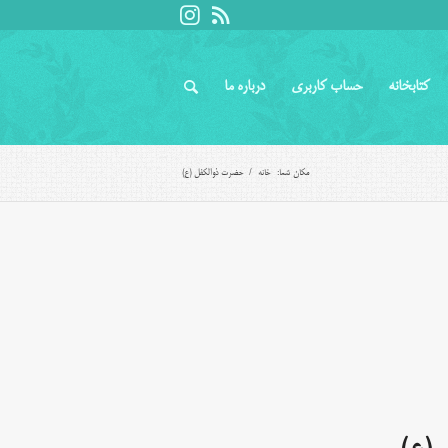
کتابخانه
حساب کاربری
درباره ما
مکان شما:
خانه
/
حضرت ذوالکفل (ع)