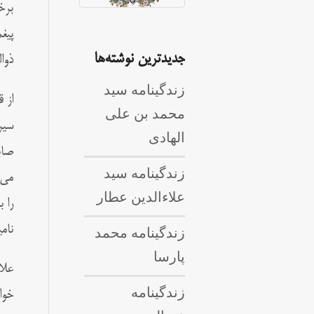
برخ
پیغ
جدیدترین نوشته‌ها
ذوا
زندگینامه سید
از 
محمد بن علی
سیر
الهادی
صاب
زندگینامه سید
می 
علاءالدین عطار
را 
نام
زندگینامه محمد
پارسا
علا
زندگینامه
خوا