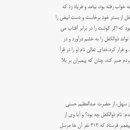
واب رفته بود، بیامد و فریاد زد که
کفل از بستر خود برخاست و دست ابیض را
ود که اگر گوشت را در برابر آفتاب می
واند ذوالکفل را به خشم درآورد و در
ار کرد.خدای تعالی نام او را در قرآ
مردم صبر کند، چنان که پیمبران بر بلا
از سهل، از حضرت عبدالعظیم حسنی
دم: نام ذوالکفل چه بود؟ و آیا وی از
پیامبران مرسل بوده است؟ حضرت در جواب نوشت: خدای تعالی ۱۲۴ هزار پیغمبر فرستاد که ۳۱۳ نفر آن ها مرسل