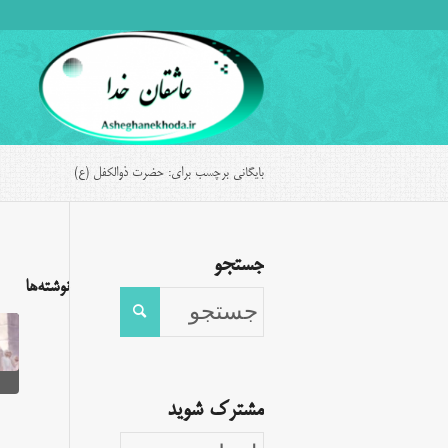
بایگانی برچسب برای: حضرت ذوالکفل (ع)
جستجو
نوشته‌ها
مشترک شوید