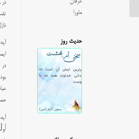
عرفان
در 
ماورا
تفس
ناز
حدیث روز
آیه: 
ایم
در 
بود
عبا
حمز
آیه: 
أُو