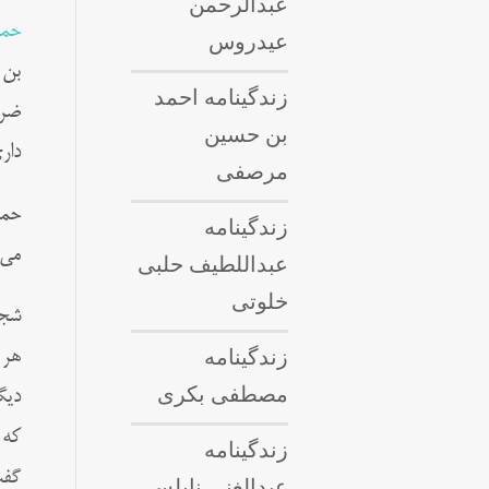
عبدالرحمن
حمز
عیدروس
بن 
زندگینامه احمد
ضرب
بن حسین
دار
مرصفی
حمز
زندگینامه
می‌
عبداللطيف حلبى
خلوتی
شجا
زندگینامه
هر 
مصطفی بکری
دیگ
که 
زندگینامه
گفت
عبدالغنی نابلسی