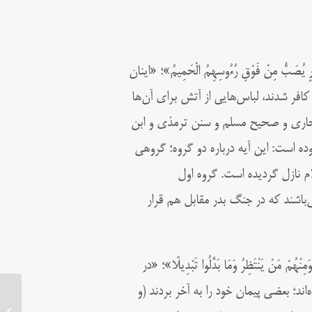
نَارٍ يُصَبُّ مِنْ فَوْقِ رُءُوسِهِمُ الْحَمِيمُ»؛ «اینان
کافر شدند، لباس‌هایی از آتش برای آن‌ها
بخاری و صحیح مسلم و سنن ترمذی و ابن
ده است: این آیه درباره دو گروه؛ گروهی
 نازل گردیده است. گروه اول
‌‌باشند که در جنگ بدر مقابل هم قرار
ِنْهُمْ مَنْ يَنْتَظِرُ وَمَا بَدَّلُوا تَبْدِيلًا»؛ «در
اند؛ بعضی پیمان خود را به آخر بردند (و
زندگینامه