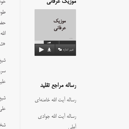
موزیک عرفانی
خود
طوس
موزیک
حضر
عرفانی
الل
00:00
«شه
تغییر اندازه
شیخ
سرو
علی
رساله مراجع تقلید
شیخ
رساله آیت الله خامنه‌ای
علی
رساله آیت الله جوادی
شخص
آملی