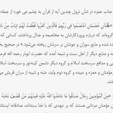
 جناب حمزه در شأن نزول چندین آیه از قرآن به چشم می خورد از جمله:
هَٰذَانِ خَصْمَانِ اخْتَصَمُوا فِي رَبِّهِمْ فَالَّذِينَ كَفَرُوا قُطِّعَتْ لَهُمْ ثِيَابٌ مِنْ 
گروه‌اند که درباره پروردگارشان به مخاصمه و جدال پرداختند، کسانی که 
ده شده و مایع سوزان و جوشان بر سرشان ریخته می‌‌شود.» در صحیح 
ه و منابع دیگر از اهل سنت و شیعه آمده که حضرت ابوذر رحمه الله فرمو
ی‌‌ و مدافع سرسخت اسلام و گروه دیگر دشمن کینه‌توز و سرسخت اسلام
رمؤمنان و حمزه و عبیده و گروه دوم ولید، عتبه و شیبه از سران قریش می
تند.
«مِنَ الْمُؤْمِنِينَ رِجَالٌ صَدَقُوا مَا عَاهَدُوا اللَّهَ عَلَيْهِ فَمِنْهُمْ مَنْ قَضَىٰ نَحْبَهُ وَم
ن مؤمنان مردانی هستند که بر عهدی که با خدا بسته‌اند، صادقانه ایستاده‌