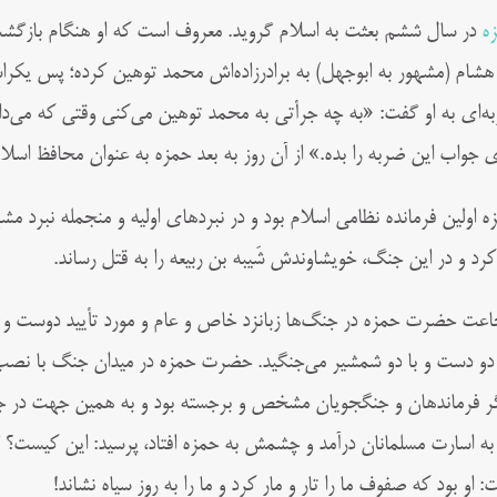
ه
در سال ششم بعثت به اسلام گروید. معروف است که او هنگام بازگشت
هشام (مشهور به ابوجهل) به برادرزاده‌اش محمد توهین کرده؛ پس یکراس
ه‌ای به او گفت: «به چه جرأتی به محمد توهین می‌کنی وقتی که می‌د
ی جواب این ضربه را بده.» از آن روز به بعد حمزه به عنوان محافظ اسلا
ه اولین فرمانده نظامی اسلام بود و در نبردهای اولیه و منجمله نبرد م
کرد و در این جنگ، خویشاوندش شَیبه بن ربیعه را به قتل رساند.
عت حضرت حمزه در جنگ‌ها زبانزد خاص و عام و مورد تأیید دوست و دش
دو دست و با دو شمشیر می‌‌جنگید. حضرت حمزه در میدان جنگ با نصب 
ر فرماندهان و جنگجویان مشخص و برجسته بود و به همین جهت در ج
به اسارت مسلمانان درآمد و چشمش به حمزه افتاد، پرسید: این کیست؟ 
: او بود که صفوف ما را تار و مار کرد و ما را به روز سیاه نشاند!