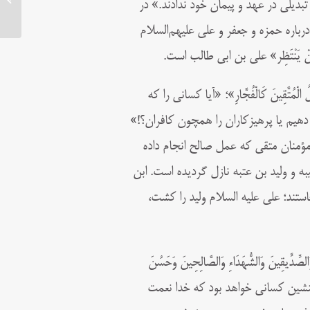
تبدیلی در عهد و پیمان خود ندادند.» در
ه درباره حمزه و جعفر و علی علیهم‌السلام
ْ یَنْتَظِر» علی بن ابی طالب است.
عَلُ الْمُتَّقِينَ كَالْفُجَّارِ»؛ «آیا کسانی را که
 دهیم یا پرهیزکاران را همچون کافران؟!»
 مؤمنان متقی که عمل صالح انجام داده
ه و ولید بن عتبه نازل گردیده است. ابن
استند؛ علی علیه السلام ولید را کشت،
 وَالصِّدِّيقِينَ وَالشُّهَدَاءِ وَالصَّالِحِينَ وَحَسُنَ
) همنشین کسانی خواهد بود که خدا نعمت