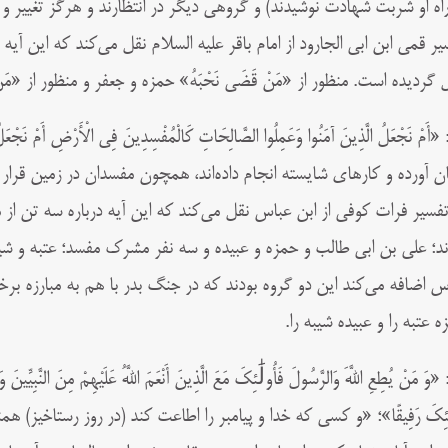
راه او شربت شهادت نوشیدند) و گروهی دیگر در انتظارند و هرگز تغییر و 
یر قمی ‌‌ابن ابی الجارود از امام باقر علیه السلام نقل می‌‌کند که این آی
ل گردیده است. منظور از «مَنْ قَضَی نَحْبَهُ» حمزه و جعفر و منظور از «مَن
«أَمْ نَجْعَلُ الَّذِينَ آمَنُوا وَعَمِلُوا الصَّالِحَاتِ كَالْمُفْسِدِينَ فِي الْأَرْضِ أَمْ نَجْ
ان آورده و کارهای شایسته انجام داده‌اند، همچون مفسدان در زمین قرار
تفسیر فرات کوفی از ابن عباس نقل می‌‌کند که این آیه درباره سه تن از
ند؛ علی بن ابی طالب و حمزه و عبیده و سه نفر مشرک مفسد؛ عتبه و شیب
س اضافه می‌‌کند این دو گروه بودند که در جنگ بدر با هم به مبارزه برخ
ه عتبه را و عبیده شیبه را.
«وَ مَنْ يُطِعِ اللَّهَ وَالرَّسُولَ فَأُولَٰئِكَ مَعَ الَّذِينَ أَنْعَمَ اللَّهُ عَلَيْهِمْ مِنَ النَّبِيِّينَ
لَٰئِكَ رَفِيقًا»؛ «و کسی که خدا و پیامبر را اطاعت کند (در روز رستاخیز