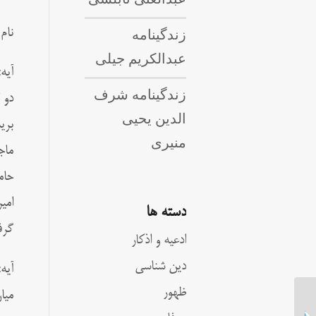
زندگینامه
نام
عبدالکریم جیلی
آیه:«
زندگینامه شرف
دو 
الدین یحیی
بری
منیری
ماج
حام
امی
دسته ها
گرف
ادعیه و اذکار
دین شناسی
آیه: 
ظهور
میا
زندگینامه جعفر بن ابی‌طالب