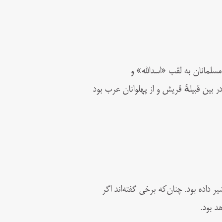
ری) که در میان مسلمانان به لقب «اسدالله» و
ین قبیلهٔ قریش و از پهلوانان عرب بود
ر داده بود. چنان‌که برخی گفته‌اند اگر
د بود.