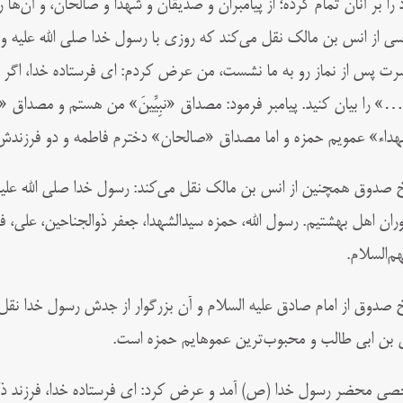
 را بر آنان تمام کرده؛ از پیامبران و صدیقان و شهدا و صالحان، و آن‌ه
ی از انس بن مالک نقل می‌‌کند که روزی با رسول خدا صلی الله علیه و آ
ت پس از نماز رو به ما نشست، من عرض کردم: ای فرستاده خدا، اگر صلاح 
ه…» را بیان کنید. پیامبر فرمود: مصداق «نبِیِّینَ» من هستم و مصداق «
داء» عمویم حمزه و اما مصداق «صالحان» دخترم فاطمه و دو فرزندش
 صدوق همچنین از انس بن مالک نقل می‌‌کند: رسول خدا صلی الله علیه و
ران اهل بهشتیم. رسول الله، حمزه سیدالشهدا، جعفر ذوالجناحین، علی
هم‌السلام.
 صدوق از امام صادق علیه السلام و آن بزرگوار از جدش رسول خدا نقل م
 بن ابی طالب و محبوب‌ترین عموهایم حمزه است.
ی محضر رسول خدا (ص) آمد و عرض کرد: ای فرستاده خدا، فرزند ذکوری