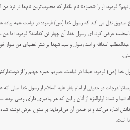
نهم؟ فرمود: او را «حمزه» نام بگذار که محبوب‌ترین نام‌ها در نزد من 
 صدوق نقل می کند که رسول خدا (ص) فرمود: در قیامت همه پیاده هس
المطلب عرض کرد: ای رسول خدا، آن چهار تن کدامند؟ فرمود: اما من 
عبدالمطلب اسدالله و اسد رسول و سید شهدا بر شتر غضبای من سوار خوا
تی.
ل خدا (ص) فرمود: همانا در قیامت، عمویم حمزه جهنم را از دوستدارانش
بصائرالدرجات در حدیثی از امام باقر علیه السلام از رسول خدا صلی الله 
اد انبیا و تعداد اولوالعزم از آنان و این که هر پیامبری دارای وصی بود
دانش اشاره می‌‌کند و در ضمن آن می‌‌فرماید: بر ستون عرش نوشته شده
ا است.