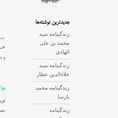
جدیدترین نوشته‌ها
زندگینامه سید
حمز
محمد بن علی
«سی
الهادی
و ب
زندگینامه سید
علاءالدین عطار
زندگینامه محمد
ویژ
پارسا
ثوی
زندگینامه
حمز