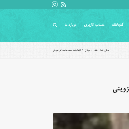
کتابخانه
حساب کاربری
درباره ما
مکان شما:
خانه
/
عرفان
/
زندگینامه سید محمدباقر قزوینی
زوینی