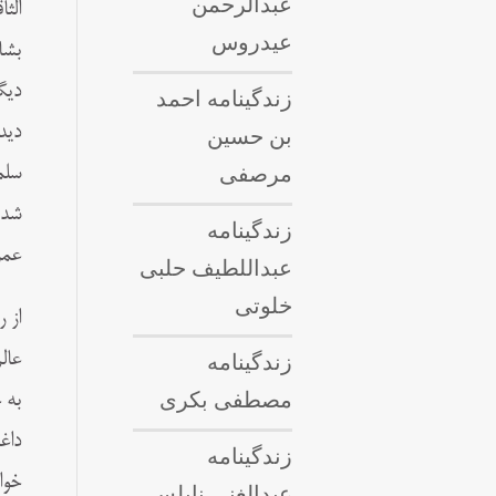
عبدالرحمن
الث
عیدروس
بشا
دیگ
زندگینامه احمد
بن حسین
دید
مرصفی
سلم
شدم
زندگینامه
عمر
عبداللطيف حلبى
خلوتی
از 
زندگینامه
عال
مصطفی بکری
به 
داغ
زندگینامه
خوا
عبدالغنی نابلسی