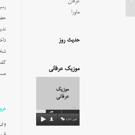
عرفان
رسي
ماورا
حضر
ندي
حدیث روز
داخ
شخص
گفت
موزیک عرفانی
مسج
موزیک
عرفانی
عرو
00:00
تغییر اندازه
وی 
قرب