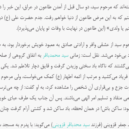
ته‌اند که مرحوم سید، دو سال قبل از آمدن طاعون در عراق، این خبر را 
م که به این مرض طاعون از دنیا خواهم رفت. جدم حضرت علی (ع) در عا
م یا ولدی» (این طاعون در نهایت با وفات تو پایان می‌پذیرد).
وم سید از عشقی وافر و ارادتی صادق به معبود خویش برخوردار بود، به طو
 بی‌خود می‌شد. نقل است: زمانی
سید محمدباقر
به اتفاق گروهی از صلحا
ی‌گشتند که ناگاه باد سختی وزیدن گرفت و قایق دچار تلاطم شد. یکی 
 فریاد می‌کشید و مرتب از ائمه اطهار (ع) کمک می‌خواست، ولی مرحوم س
ت جزع و بی‌قراری آن شخص را مشاهده کرد، به او گفت: از چه می‌ترسی 
می منقاد و تسلیم امر الهی می‌باشند. پس آن جناب یک طرف عبای خویش
ود: ساکن باش! در همان لحظه، باد ساکن شد و کشتی آرام گرفت چنان ک
 جعفر قزوینی (فرزند
سید محدباقر قزوینی
) می‌گوید: با پدرم به مسجد