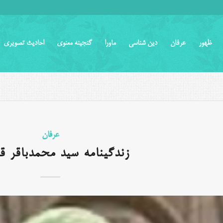
ظهور
عرفان
دین شناسی
ماورا
گنجینه معنوی
احادیث تصویری
عرفان
زندگینامه سید محمدباقر ق