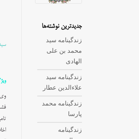
جدیدترین نوشته‌ها
زندگینامه سید
سید
محمد بن علی
الهادی
زندگینامه سید
ویژ
علاءالدین عطار
زندگینامه محمد
فشا
پارسا
تام
زندگینامه
اخل