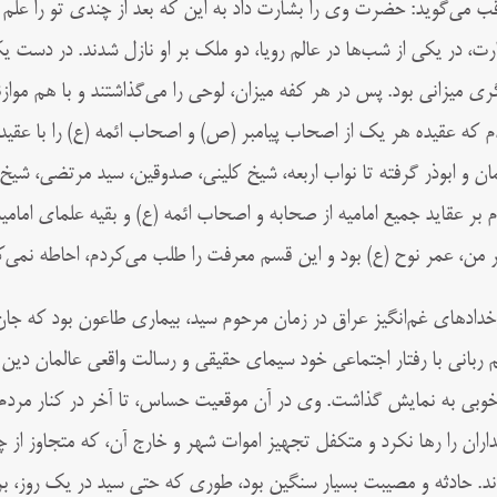
اقب می‌گوید: حضرت وی را بشارت داد به این که بعد از چندی تو را علم 
رت، در یکی از شب‌ها در عالم رویا، دو ملک بر او نازل شدند. در دست
ری میزانی بود. پس در هر کفه میزان، لوحی را می‌گذاشتند و با هم موازن
م که عقیده هر یک از اصحاب پیامبر (ص) و اصحاب ائمه (ع) را با عقیده ی
ان و ابوذر گرفته تا نواب اربعه، شیخ کلینی، صدوقین، سید مرتضی، 
 بر عقاید جمیع امامیه از صحابه و اصحاب ائمه (ع) و بقیه علمای امامیه
 من، عمر نوح (ع) بود و این قسم معرفت را طلب می‌کردم، احاطه نمی‌ک
رخدادهای غم‌انگیز عراق در زمان مرحوم سید، بیماری طاعون بود که جان
م ربانی با رفتار اجتماعی خود سیمای حقیقی و رسالت واقعی عالمان دین 
خوبی به نمایش گذاشت. وی در آن موقعیت حساس، تا آخر در کنار مردم م
داران را رها نکرد و متکفل تجهیز اموات شهر و خارج آن، که متجاوز از چ
ند. حادثه و مصیبت بسیار سنگین بود، طوری که حتی سید در یک روز، بر 