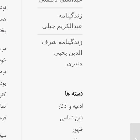
نوش
زندگینامه
هست
عبدالکریم جیلی
یخت
زندگینامه شرف
مرح
الدین یحیی
خود
منیری
برم
بود
دسته ها
کثر
ادعیه و اذکار
تما
دین شناسی
فرم
ظهور
سید
زندگینامه سید جعفر قزوینی