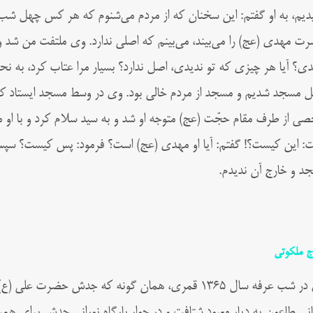
ديم، به او گفتم: اين سخنان كه از مردم مى‌شنوم كه هر كس چهل شب چ
ت مهدى (عج) را مى‌بيند، مى‌بينم كه اصلى ندارد. وی ملتفت من شد 
دى؟ آيا هر چيزى كه تو نديدى، اصل ندارد؟ بسيار مرا عتاب كرد، به 
ل مسجد شديم و مسجد از مردم خالى بود. وی در وسط مسجد ايستاد كه 
ى از طرف مقام حجّت (عج) متوجه او شد و به سيد سلام كرد و با او م
: اين كيست؟! گفتم: آيا او مهدى (عج) است؟ فرمود: پس كيست؟ سپس 
د و خارج آن نديدم.
ج ملکوتی
در شب عرفه سال
۱۳۶۵
قمری، همان‌ گونه که جدش حضرت علی (ع) او 
انی طاعون به دیار معبود شتافت و در جوار بارگاه نورانی جدش برای همی