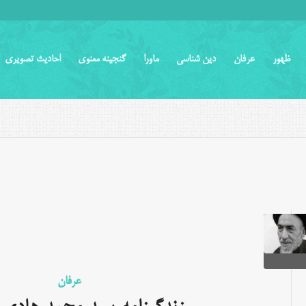
ظهور
عرفان
دین شناسی
ماورا
گنجینه معنوی
احادیث تصویری
عرفان