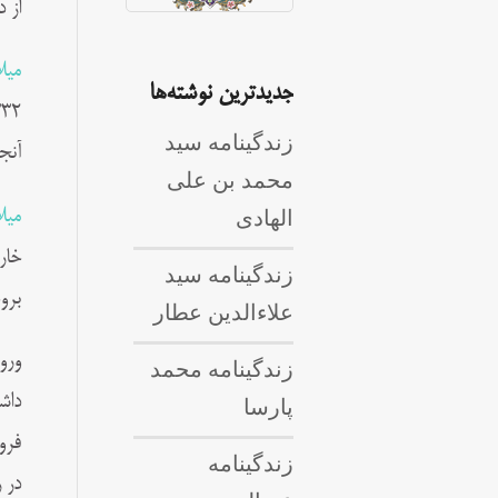
از 
میل
جدیدترین نوشته‌ها
زندگینامه سید
آنج
محمد بن علی
الهادی
میل
خار
زندگینامه سید
برو
علاءالدین عطار
ورو
زندگینامه محمد
پارسا
زندگینامه
در 