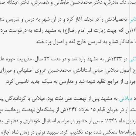
دست داد. مادرش، دختر محمدحسن مامقانی و همسرش، دختر عبدالله صاح
انی
تحصیلاتش را در نجف آغاز کرد و در آن شهر به درس و تدریس مشغول
۱۳۳۲ش که جهت زیارت قبر امام رضا(ع) به مشهد رفت، به درخواست مردم
ا ماندگار شد و به تدریس خارج فقه و اصول پرداخت.
انی
در ۱۳۳۳ش به مشهد وارد شد و در مدت
ج اصول میلانی، مبانی استادانش، محمدحسین غروی اصفهانی و میرزای ن
جردی از مراجع تقلید شیعه شد و مدارسی به سبک جدید تاسیس کرد.
د
میلانی
به مشهد پس از نهضت ملی نفت بود. میلانی با گردانندگان پ
داشت. او در جریان قیام ۱۵ خرداد ۱۳۴۲ش از پیشگاما
فروردین ماه ۱۳۴۱شمسی از حضور در مراسم استقبال خودداری و د
روزنامه‌ها منعکس شده بود، تکذیب کرد. سپهبد قرنی در زمان شاه اجازه کود