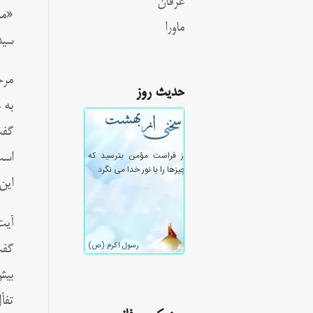
عرفان
«مر
ماورا
سید
مرح
حدیث روز
به 
گفت
است
این
آیت
گفت
بیش
تفأ