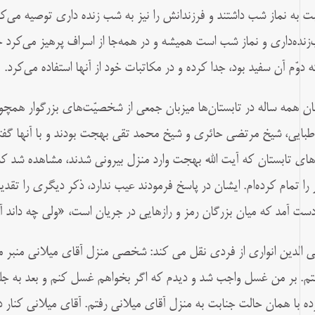
ت به نماز شب داشتند و فرزندانش را نیز به شب ‏زنده ‏دارى توصیه مى‌‏کرد
‌زنده‌‏دارى و نماز شب است همیشه و در همه‌‏جا از اسراف پرهیز مى‏‌کرد حت
ه دوّم ‏آن سفید بود، جدا کرده و در مکاتبات خود از آنها استفاده مى‏‌کرد.
ان همه ساله در تابستان‌ها میزبان جمعى از شخصیّت‌هاى بزرگوار همچو
طبایى، شیخ مرتضى حائرى و شیخ محمد تقی بهجت بودند و با آنها گفتگ
هاى تابستان که آیت الله بهجت وارد منزل بیرونى شدند، مشاهده شد که آی
 را تمام کرده‌‏ام. ایشان در پاسخ فرمودند عیب ندارد، ذکر دیگرى را تق
دست آمد که میان بزرگان رمز و رازهایى در جریان است، «ولى چه داند آن
 الدین انواری از فردی نقل می کند: شخصى منزل آقاى میلانى منبر 
تم. بر من غسل واجب شد و دیدم که اگر بخواهم غسل کنم و بعد به جلسه
ده با همان حالت جنابت به منزل آقاى میلانى رفتم. آقاى میلانى کنار در