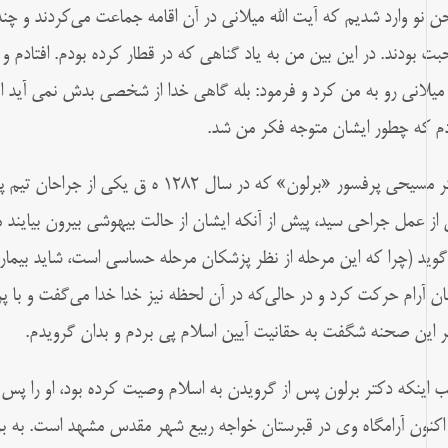
 نو وارد شدیم که آیت الله میلانی در آن اقامه جماعت می‌کردند و چند
ت بودند. در این‌ بین من به یاد گناهی که در قطار کرده بودم. افتادم و
ه میلانی رو به من کرد و فرمود: بله گاهی خدا از شخصی بدش نمی آید 
م که چطور ایشان متوجه فکر من شد.
دکتر مسیحى پرفسور «برلون» که در سال 1282
از عمل جراحى سید، پیش از آن‏که ایشان از حالت بیهوشى بیرون بیایند 
‌گوید (چرا که این مرحله از نظر پزشکان مرحله حساسى است، شاید بیمار
ان آرام حرکت کرد و در حالى‌‏که در آن لحظه نیز خدا خدا مى‏‌گفت و با پ
یر این صحنه شگفت به حقانیت آیین اسلام پى بردم و بدان گرویدم.
ب اینکه دکتر برلون پس از گرویدن به اسلام وصیت کرده بود، او را 
اکنون آرامگاه وى در قبرستان خواجه ربیع شهر مقدس مشهد است. به ب