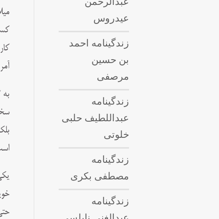
عبدالرحمن
میل
عیدروس
کسی
زندگینامه احمد
کار
بن حسین
آمر
مرصفی
به 
زندگینامه
سخت
عبداللطيف حلبى
بلک
خلوتی
است
زندگینامه
مصطفی بکری
یکى
خوی
زندگینامه
حتى
عبدالغنی نابلسی