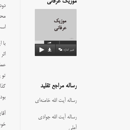
موزیک عرفانی
دود
محض
موزیک
است
عرفانی
00:00
با 
تغییر اندازه
اثر
عمل
تو 
رساله مراجع تقلید
گذا
بود
رساله آیت الله خامنه‌ای
آقا
رساله آیت الله جوادی
خوب
آملی