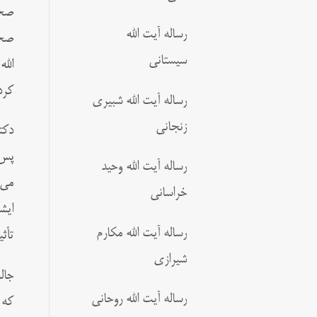
صحن
رساله آیت الله
صحب
سیستانی
الل
کرد
رساله آیت الله شبیری
زنجانی
پس 
رساله آیت الله وحید
مى‏
خراسانی
ایش
رساله آیت الله مکارم
تأث
شیرازی
جال
رساله آیت الله روحانی
که 