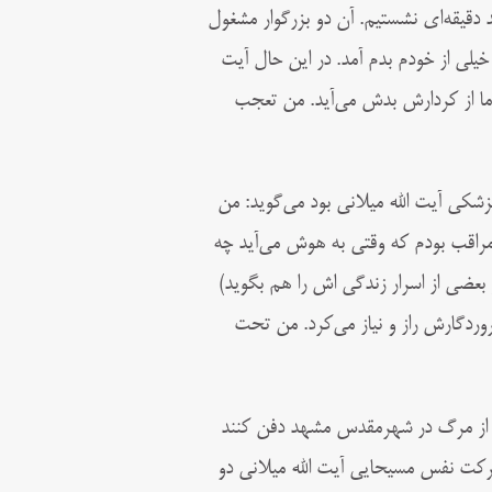
 دقیقه‌ای نشستیم. آن دو بزرگوار مشغول
 خیلی از خودم بدم آمد. در اين حال آیت
اما از کردارش بدش می‌آید. من تعجب
 ه ق یکى از جراحان تیم پزشکى آیت الله میلانى بود می‌گوید: من
مراقب بودم که وقتى به هوش مى‌‏آید چه
 بعضى از اسرار زندگی اش را هم بگوید)
روردگارش راز و نیاز مى‏‌کرد. من تحت
پس از مرگ در شهرمقدس مشهد دفن کنند
رکت نفس مسیحایى آیت الله میلانى دو