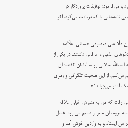
 و مى‌‏فرمود: توفیقات پروردگار در
ى نامه‏‌هایى را که دریافت مى‏‌کرد، اگر
ن ملّا على معصومى همدانى، علّامه
وهای علمی و عرفانی داشتند. در یکى از
ت‌اللّه میلانى رو به ایشان گفتند: آن
دیم مى‌‏کنم. از این صحبت تلگرافى و رمزى
که اشتر مى‏‌چراند؟»
مى‏ رفت که من به منبرش خیلى علاقه
 بروم، آن منبر از دستم مى ‏رود، غسل‏
 مى‏ ایستاد و به واردین خوش ‏آمد و