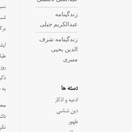
نسب
زندگینامه
شب‏
عبدالکریم جیلی
برگ
زندگینامه شرف
ایش
الدین یحیی
طبا
منیری
روز
ذکر
دسته ها
به 
ادعیه و اذکار
محی
دین شناسی
داش
ظهور
نکر