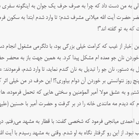
لی به من دست داد که چرا به صرف حرف یک جوان به اینگونه سفری دس
ر حضرت آیت الله میلانی مشرف شدم؛ تا وارد شدم ابتدا به سکون فرمود
 که به تو گفته اند”!
این إخبار از غیب که کرامت خیلی بزرگی بود، با دلگرمی مشغول انجام دس
 خوردن نان جو معده ام مشکل پیدا کرد. به همین جهت باز به محضر ح
 به دستور، نان جو را تبدیل به نان گندم نماید، تا وارد شدم، فرمودند: 
پنج روز نتوانستی بر خوردن آن دوام بیاوری؟! این حرف در من خیلی اثر ک
شتم و به عشق مولا أمیر المؤمنین و سختی هایی که تحمل فرموده، ه
م که دیدم مه مانندی خانه را در بر گرفت و حضرت أمیر با حسنین (علیهم
ی احمدی میانجی فرمود که شخصی گفت: با قطار به مشهد می‌رفتم. در 
 نبود. از اين رو گرفتار نگاه به او شدم. وقتی به مشهد رسیدم با آیت ال