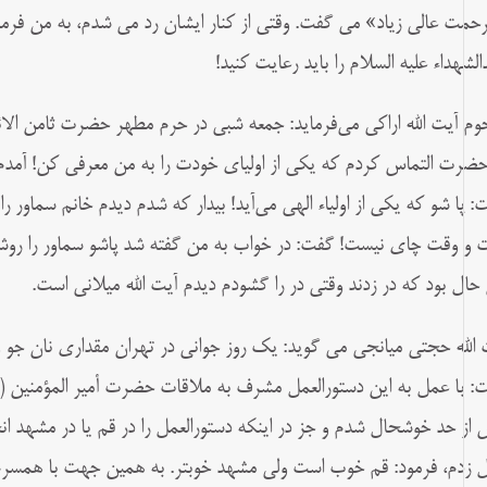
حمت عالى زیاد» مى ‏گفت. وقتى از کنار ایشان رد مى ‏شدم، به من فرم
الشهداء علیه السلام را باید رعایت کنید!
وم آیت الله اراکى می‌فرماید: جمعه شبى در حرم مطهر حضرت ثامن الائمه
حضرت التماس کردم که یکى از اولیاى خودت را به من معرفى کن! آمدم
: پا شو که یکى از اولیاء الهى مى‌‏آید! بیدار که شدم دیدم خانم سماور 
 و وقت چاى نیست! گفت: در خواب به من گفته شد پاشو سماور را روشن کن
 حال بود که در زدند وقتى در را گشودم دیدم آیت الله میلانى‏ است‏.
 الله حجتی میانجی می گوید: یک روز جوانی در تهران مقداری نان جو و 
: با عمل به این دستورالعمل مشرف به ملاقات حضرت أمیر المؤمنین (سلا
 از حد خوشحال شدم و جز در اینکه دستورالعمل را در قم یا در مشهد ان
ل زدم، فرمود: قم خوب است ولی مشهد خوبتر. به همین جهت با همسرم ع