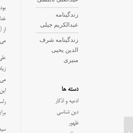
بود
زندگینامه
عبدالکریم جیلی
از 
زندگینامه شرف
می‌
الدین یحیی
علی
منیری
زیا
می‌
دسته ها
این
ادعیه و اذکار
راس
دین شناسی
برا
ظهور
سید
زندگینامه جعفر کاشف الغطاء