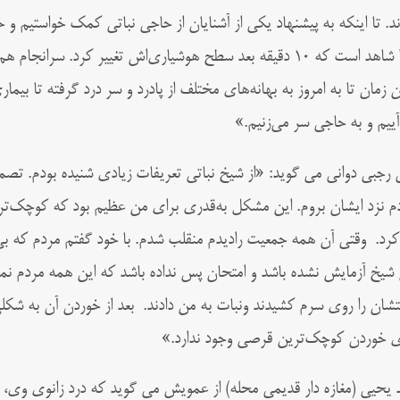
ند. تا اینکه به پیشنهاد یکی از آشنایان از حاجی نباتی کمک خواستیم و ح
خدا شاهد است که ۱۰ دقیقه بعد سطح هوشیاری‌اش تغییر کرد. سرا
آن زمان تا به امروز به بهانه‌های مختلف از پادرد و سر درد گرفته تا ب
آییم و به حاجی سر می‌زنیم.»
 رجبی دوانی می گوید: «از شیخ نباتی تعریفات زیادی شنیده بودم. ت
دم نزد ایشان بروم. این مشکل به‌قدری برای من عظیم بود که کوچک‌ت
کرد. وقتی آن همه جمعیت رادیدم منقلب شدم. با خود گفتم مردم که بی‌ع
 شیخ آزمایش نشده باشد و امتحان پس نداده باشد که این همه مردم نمی
تشان را روی سرم کشیدند ونبات به من دادند. بعد از خوردن آن به شکلی
ی خوردن کوچک‌ترین قرصی وجود ندارد.»
 یحیی (مغازه دار قدیمی محله) از عمویش می گوید که درد زانوی وی، ام