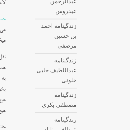
عبدالرحمن
لاع
عیدروس
حسی
زندگینامه احمد
بن حسین
میخ
مرصفی
نقل
زندگینامه
همس
عبداللطيف حلبى
خلوتی
بخو
زندگینامه
هیچ
مصطفی بکری
هیچ
زندگینامه
عبدالغنی نابلسی