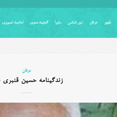
ظهور
عرفان
دین شناسی
ماورا
گنجینه معنوی
احادیث تصویری
عرفان
زندگینامه حسین قنبری ق