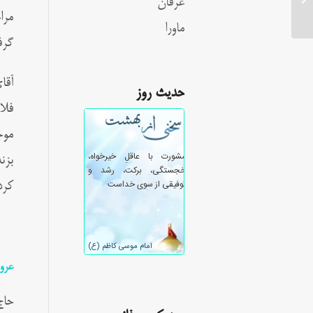
عرفان
مرا
ماورا
گرف
آقا
حدیث روز
فلا
موج
بزن
کرد
عرو
حاج حسی