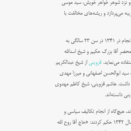
به قزوین باز می‌گردد و نزد شوهر خواهر خویش، سید موسی
ه می‌پردازد و ریشه‌های مخالفت با
پس از آن دو سال نیز به خدمت شیخ عبدالکریم حائری در قم می‌رسد و سرانجام در ۱۳۴۱ در سن ۲۳ سالگی به
حضر آقا بزرگ حکیم و شیخ اسدالله
تفاده می‌نماید.
قزوینی
از شیخ عبدالکریم
سید ابوالحسن اصفهانی و میرزا مهدی
روایت داشت. هاشم قزوینی، شیخ کاظم مهدوی
ی دانسته‌اند.
، هیچ‌گاه از انجام تکالیف سیاسی و
اجتماعی غفلت نمی کردند و از همان ابتدای شروع نهضت امام خمینی در سال ۱۳۴۲ حکم کردند: «حاج آقا روح الله