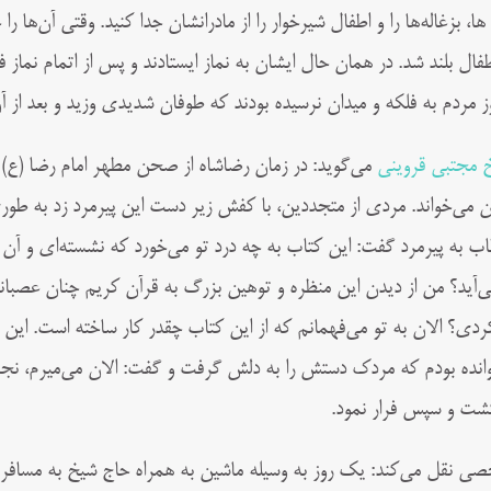
ه ها، بزغاله‌ها را و اطفال شیرخوار را از مادرانشان جدا کنید. وقتی آن‌ه
طفال بلند شد. در همان حال ایشان به نماز ایستادند و پس از اتمام نماز 
ز مردم به فلکه و میدان نرسیده بودند که طوفان شدیدی وزید و بعد از آ
 مجتبی قروینی
می‌گوید: در زمان رضاشاه از صحن مطهر امام رضا (ع) 
ن می‌خواند. مردی از متجددین، با کفش زیر دست این پیرمرد زد به‌ طور
ب به پیرمرد گفت: این کتاب به چه درد تو می‌خورد که نشسته‌ای و آن ر
ی‌آید؟ من از دیدن اين منظره و توهین بزرگ به قرآن کریم چنان عصبانی
کردی؟ الان به تو می‌فهمانم که از اين کتاب چقدر کار ساخته است. اين را 
انده بودم که مردک دستش را به دلش گرفت و گفت: الان می‌میرم، نجاتم
شت و سپس فرار نمود‌.
ی نقل می‌کند: یک روز به وسیله ماشین به همراه حاج شیخ به مسافرت 