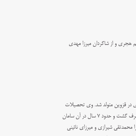
چهاردهم هجری و از شاگردان میرزا مهدی
یرزا احمد تنکابنی در سال ۱۳۱۸ قمری در قزوین متولد شد. وی تحصیلات
مقدماتی را در شهر قزوین به پایان برد و بعد به همراه پدرش راهی نجف اشرف گشت و حدود ۷ سال در آن سامان
ا محمدتقی شیرازی و میرزای نائینی