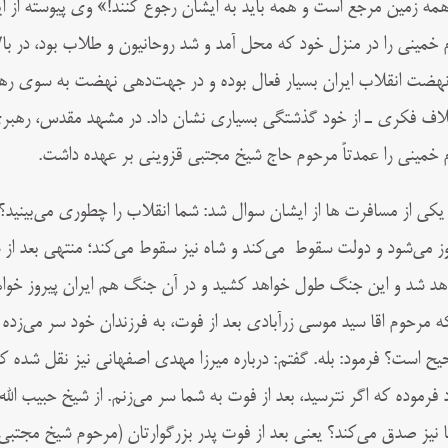
همه زمین مرجع است و همه باید به ایشان رجوع کنند!» وی پیوسته از 
م خمینی را در منزل خود که محل آمد و شد روحانیون و طلاب بود، در ب
نهضت انقلاب ایران بسیار فعال بوده و در جهت‌دهی نهضت به سوی ره
لاف فکری ـ از خود گذشتگی بسیاری نشان داد. در مشهد مقدس، ره
م خمینی را عمدتاً مرحوم حاج شیخ مجتبی قزوینی بر عهده داشت.
خواهد شد و این جنگ طول خواهد کشید 
که مرحوم اقا سید موسی زرآبادی بعد از فوت، به فرزندان خود سر می‌زده
ح است؟ فرمود: بله. گفتم: درباره میرزا مهدی اصفهانی نیز نقل شده که 
 فرموده که اگر نترسید، بعد از فوت به شما سر می‌زنم. از شیخ حبیب الله
 نیز صدق می‌کند؟ یعنی بعد از فوت پدر بزرگوارتان (مرحوم شیخ مجتبی قز