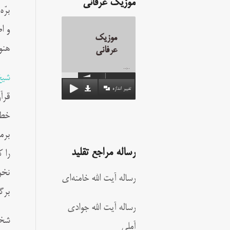
موزیک عرفانی
برّ
و ا
موزیک
هنو
عرفانی
00:00
شیخ
تغییر اندازه
قرآ
خطا
برم
رساله مراجع تقلید
را 
نخو
رساله آیت الله خامنه‌ای
برگ
رساله آیت الله جوادی
شخص
آملی