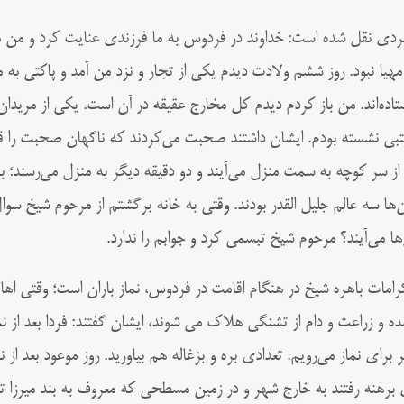
فردی نقل شده است: خداوند در فردوس به ما فرزندی عنایت کرد و من مق
مهیا نبود. روز ششم ولادت دیدم یکی از تجار و نزد من آمد و پاکتی به 
تاده‌اند. من باز کردم دیدم کل مخارج عقیقه در آن است. یکی از مریدان
بی نشسته بودم. ایشان داشتند صحبت می‌کردند که ناگهان صحبت را قط
 از سر کوچه به سمت منزل می‌آیند و دو دقیقه دیگر به منزل می‌رسند؛ برو 
ن‌ها سه عالم جلیل القدر بودند. وقتی به خانه برگشتم از مرحوم شیخ سوا
‌ها می‌آیند؟ مرحوم شیخ تبسمی کرد و جوابم را ندارد.
کرامات باهره شیخ در هنگام اقامت در فردوس، نماز باران است؛ وقتی اها
مده و زراعت و دام از تشنگی هلاک می شوند، ایشان گفتند: فردا بعد ا
 برای نماز می‌رویم. تعدادی بره و بزغاله هم بیاورید. روز موعود بعد از
 برهنه رفتند به خارج شهر و در زمین مسطحی که معروف به بند میرزا ت