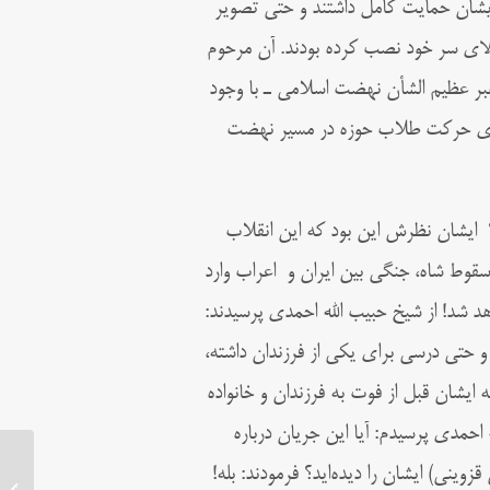
ایشان حمایت کامل داشتند و حتی تصویر
الای سر خود نصب کرده بودند. آن مرحوم
بر عظیم الشأن نهضت اسلامی ـ با وجود
بری حرکت طلاب حوزه در مسیر نهضت
در ‏‎ ‎‏یکی از مسافرت ها از ایشان سوال شد: شما انقلاب را چطوری می‌بینید؟ ‏‎ ‎‏ایشان نظرش این بود که این انقلاب
پیروز می‌شود و دولت سقوط ‏‎ ‎‏می‌کند و شاه نیز سقوط می‌کند؛ منتهی بعد از سقوط شاه، جنگی بین ایران و ‏‎ ‎‏اعراب وارد
و در آن جنگ‏‎ ‎‏هم ایران پیروز خواهد شد‏‏! از شیخ حبیب الله احمدی پرسیدند:
 و حتی درسی برای یکی از فرزندان داشته،
ایشان قبل از فوت به فرزندان و خانواده
 احمدی پرسیدم: آیا این جریان درباره
وینی) ایشان را دیده‌اید؟ فرمودند: بله!
زندگینامه