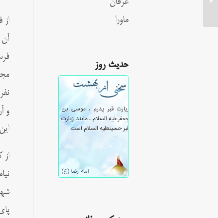
عرفان
ماورا
از 
آن 
فرس
حدیث روز
مجت
نفر
و آ
این
از 
نیا
شهر
پای