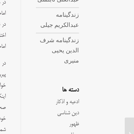
در 
اما
زندگینامه
عبدالکریم جیلی
در 
اخت
زندگینامه شرف
اما
الدین یحیی
منیری
دسته ها
این
ادعیه و اذکار
صحی
دین شناسی
خود
ظهور
شما
زندگینامه سید عبدالحسین لاری