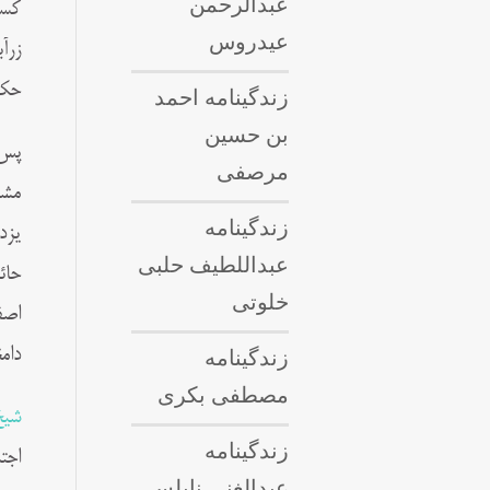
عبدالرحمن
عیدروس
زرآ
حکم
زندگینامه احمد
بن حسین
مرصفی
مشه
زندگینامه
یزد
عبداللطيف حلبى
حائ
خلوتی
اصف
زندگینامه
دام
مصطفی بکری
شیخ
زندگینامه
عبدالغنی نابلسی