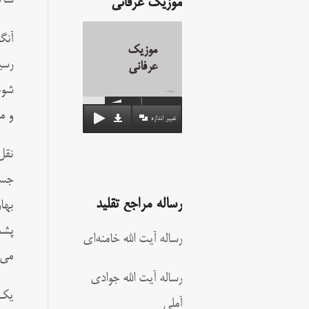
شاگ
موزیک عرفانی
آنگ
موزیک
رسی
عرفانی
شوخ
00:00
و م
تغییر اندازه
نقل
جسا
رساله مراجع تقلید
بها
پشت
رساله آیت الله خامنه‌ای
می‌
رساله آیت الله جوادی
یک 
آملی