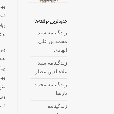
انج
جدیدترین نوشته‌ها
ریا
زندگینامه سید
هنگام وفات
محمد بن علی
الهادی
پس 
هند
زندگینامه سید
بها
علاءالدین عطار
بها
زندگینامه محمد
مغر
پارسا
وی 
زندگینامه
است