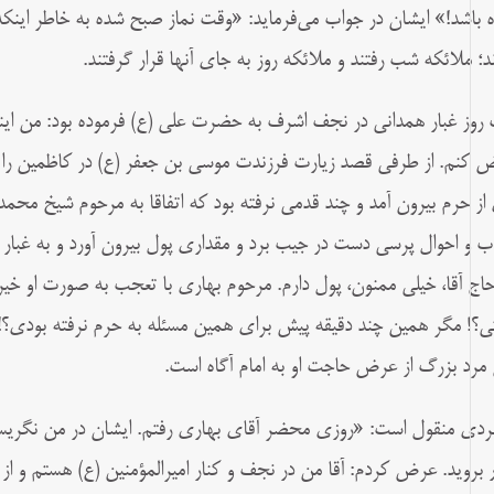
 باشد!» ایشان در جواب می‌فرماید: «وقت نماز صبح شده به خاطر اینک
ند؛ ملائکه شب رفتند و ملائکه روز به جای آنها قرار گرفتند.
روز غبار همدانی در نجف اشرف به حضرت علی (ع) فرموده بود: من اینجا 
 کنم. از طرفی قصد زیارت فرزندت موسی بن جعفر (ع) در کاظمین را دارم
از حرم بیرون آمد و چند قدمی نرفته بود که اتفاقا به مرحوم شیخ محمد
ب و احوال‌ پرسی دست در جیب برد و مقداری پول بیرون آورد و به غبار ه
حاج آقا، خیلی ممنون، پول دارم. مرحوم بهاری با تعجب به صورت او 
ی؟! مگر همین چند دقیقه پیش برای همین مسئله به حرم نرفته بودی؟! 
 مرد بزرگ از عرض حاجت او به امام آگاه است.
فردی منقول است: «روزی محضر آقای بهاری رفتم. ایشان در من نگری
ر بروید. عرض کردم: آقا من در نجف و کنار اميرالمؤمنين (ع) هستم و از