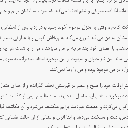
ردی در نزد ايشان با اين مسئله منافات دارد، وليكن از آنجا كه ايشان 
ته‌اند لذا ادب سلوكی و تعلم اقتضا می‌كند که سری به ايشان بزنم و حالی
ت کردم و وقتی به منزل مرحوم آخوند رسیدم، در زدم. پس از لحظاتی، مر
شان به من می‌افتد شروع می‌كند به پرخاش كردن و با عباراتی بسيار تند
دهند و با عصای خود چند مرتبه بر من می‌زنند و من را با شدت هر چه بيش
می‌بندند.
من نیز حيران و مبهوت از اين برخورد استاد متحيرانه به سوی م
اره در من موجود بوده و من را رها نمی‌کند‌.
تر اوقات خود را صبح و عصر در قبرستان نجف گذراندم و از خدای متعا
طه برخورد استاد برايم حاصل شده بود، مدد طلبیدم. پس از گذشت شش ر
گون می‌گردد و حقيقت عبوديت برایم منكشف می‌شود و آن مكاشفه قبلی
اص، ذلت و مسكنت می‌دهد و ابدا اثری و نشانی از آن حالت نفسانی گذ