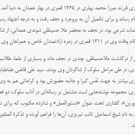
بهاری فرزند میرزا محمد بهاری در ۱۲۶۵ قمری در بها
ام رساند و برای تکمیل آن به بروجرد و نجف رفت و به درجه اجتهاد رس
ضات شرعی بود. در نجف به محضر ملا حسینقلی شوندی همدانی، از شاگر
 وی در ۱۳۱۱ قمری در زمره ارادتمندان خاص و همراهان وی بود.
از درگذشت ملاحسینقلی، چندی در نجف ماند و بسیاری از علما، طلاب، ت
ی، در طی مراحل سلوک از شاگردان وی بودند. سید علی قاضی طباطبا
ری بیشتر به جهت نَفَس گیرا و جاذبه حضورش بود و کراماتی هم به وی 
ری، مجموعه نوشته‌هایی است مشتمل بر رساله‌ای در آداب سلوک: دو
ورین»، گفتاری تحت عنوان «دستورالعمل» و شانزده مکتوب که برای دو
به نام شیخ اسماعیل تائب تبریزی، آن‌ها را فراهم آورده و تذکرة المتقین
.