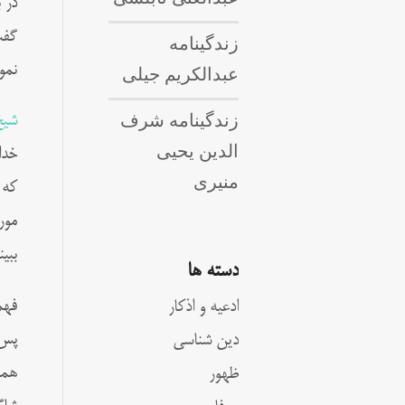
در 
گفت
زندگینامه
نمو
عبدالکریم جیلی
زندگینامه شرف
شيخ
الدین یحیی
خدا
منیری
كه 
مور
ببي
دسته ها
فهم
ادعیه و اذکار
پس 
دین شناسی
همد
ظهور