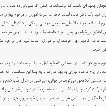
آنچنان جاذبه ای داشت که نوشته‌اند: فی‌المثل اگر شتربانی ده قدم با او 
ری تنها یک دختر مانده است. خاطرات عبرت آموزی از مرحوم بهاری سین
وم آیت الله آخوند ملا علی معصومی همدانی از یکی از شاگردان ایشان 
 اخلاق می‌خواندیم. پس از چند جلسه، یک روز به محل درس مراجعه ک
ت. عرض کردیم: چرا؟ فرمود: آیا در طی این مدت تغییر حال در خود مشاهد
 کنید.
وم شیخ جواد انصاری همدانی که خود اهل سلوک و معرفت بود و در هم
داد از روح مرحوم بهاری به بهار می‌آمد و چه بسا این مسافت را که حدود ۱۹ کیلومتر بود، پیاده طی می‌
ب حشمتی كلاهدوز می‌گوید:
در جوانی، من شبی در منزل جُنُب شدم و در
م حركت كردم و برای آنكه راه به حمام نزديک‌تر شود، از قبرستان و از 
ن‌جا ناگهان مارِ سياهي غرش نموده و از سوراخ خود بيرون جهيد و دور