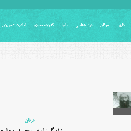
ظهور
عرفان
دین شناسی
ماورا
گنجینه معنوی
احادیث تصویری
عرفان