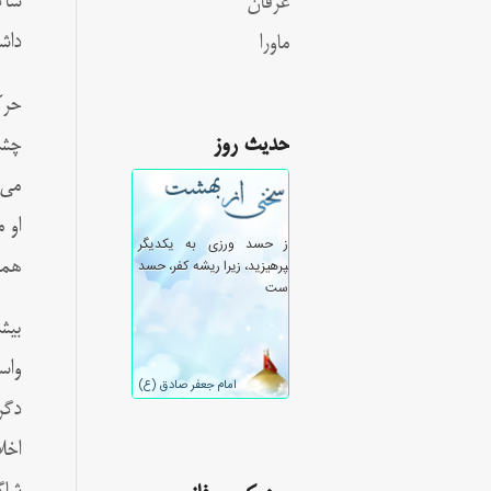
شاگ
عرفان
داش
ماورا
حرك
حدیث روز
چشم
می‌
او 
همو
بيش
واس
دگر
اخل