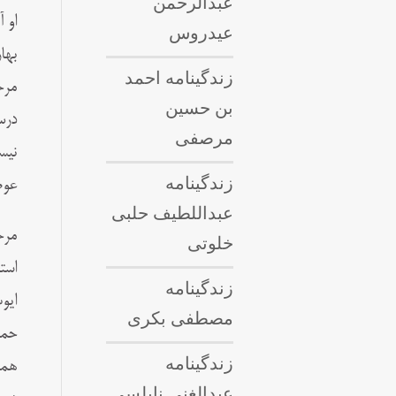
عبدالرحمن
او 
عیدروس
بها
زندگینامه احمد
مرح
بن حسین
درس
مرصفی
نیس
زندگینامه
عوض
عبداللطيف حلبى
مرح
خلوتی
استم
زندگینامه
ايو
مصطفی بکری
حما
زندگینامه
هما
عبدالغنی نابلسی