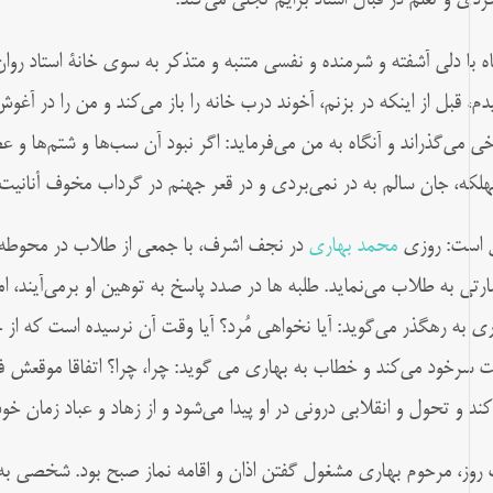
ردی و تعلم در قبال استاد برایم تجلی می‌كند.
اه با دلی آشفته و شرمنده و نفسی متنبه و متذكر به سوی خانۀ استاد رو
دم، قبل از اينكه در بزنم، آخوند درب خانه را باز می‌كند و من را در آغو
ی می‌گذراند و آنگاه به من می‌فرمايد: اگر نبود آن سب‌ها و شتم‌ها و عص
هلكه، جان سالم به در نمی‌بردی و در قعر جهنم در گرداب مخوف أنانيت 
 است: روزی
محمد بهاری
در نجف اشرف، با جمعی از طلاب در محوطه 
رتی به طلاب می‌نماید. طلبه ها در صدد پاسخ به توهین او برمی‌آیند، اما 
ری به رهگذر می‌گوید: آیا نخواهی مُرد؟ آیا وقت آن نرسیده است که از
 سرخود می‌کند و خطاب به بهاری می گوید: چرا، چرا؟ اتفاقا موقعش فر
کند و تحول و انقلابی درونی در او پیدا می‌شود و از زهاد و عباد زمان خو
روز، مرحوم بهاری مشغول گفتن اذان و اقامه نماز صبح بود. شخصی 