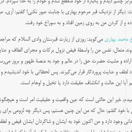
برابر چشم ديدم و يكباره از خود منقطع شدم و خودم را به خدا سپردم. در
: ديگر از نزديک قبر مرحوم بهاری با جنابت عبور نكنی! گفتم: آری، عبو
ده و از گردن من به روی زمين افتاد و به سوراخ خود رفت.
 محمد بهاری
می‌گوید: روزی از زيارت قبرستان وادی السلام كه مراج
وند متعال، نفس من را واسطۀ فيض نزول بركات و مجرای الطاف و عنايا
اراده و مشيت حضرت حق را در عالم و جود به منصۀ ظهور و بروز می‌رسان
د لطف و عنايت پروردگار قرار می‌گيرند. پس لحظاتی با خود انديشيدم 
نم آيا اين حالت و انكشاف حقيقت دارد يا تخيل و اوهام است.
یدم، خير اين حالتی است كه عين واقعيت و حقیقيت امر است و هيچگونه 
با خود گفتم: حال كه من اين چنين هستم، پس ديگر چه لزومی برای رفت
انی وجود دارد و من اكنون خود به ايشان و شاگردان ايشان فيض و لطف 