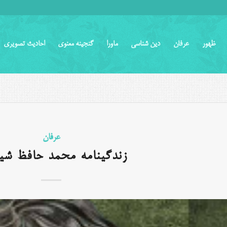
ظهور
عرفان
دین شناسی
ماورا
گنجینه معنوی
احادیث تصویری
عرفان
زندگینامه محمد حافظ شی