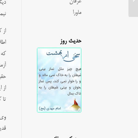
عرفان
دیگ
ماورا
نیم
از 
حدیث روز
اطل
که 
آزم
حقی
از 
تا 
وی 
قدی