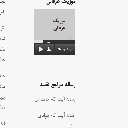
موزیک عرفانی
نام
موزیک
عرفانی
تقی
تذک
00:00
مقص
تغییر اندازه
حاف
حاف
رساله مراجع تقلید
طاق
چها
رساله آیت الله خامنه‌ای
مدا
رساله آیت الله جوادی
الک
آملی