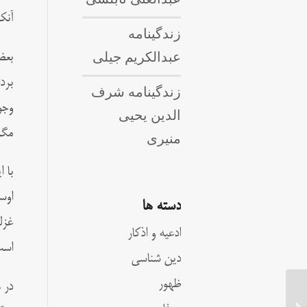
آنک
زندگینامه
عبدالکریم جیلی
بعض
برد
زندگینامه شرف
وجو
الدین یحیی
مگر
منیری
با 
اوس
دسته ها
غزل
ادعیه و اذکار
است
دین شناسی
ظهور
در 
زندگینامه ملا آقاجان زنجانی