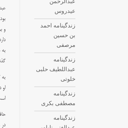
عبدالرحمن
عبد
عیدروس
بود
زندگینامه احمد
و ب
بن حسین
مرصفی
به 
زندگینامه
گذشته ب
عبداللطيف حلبى
به 
خلوتی
او 
زندگینامه
است
مصطفی بکری
زندگینامه
عبدالغنی نابلسی