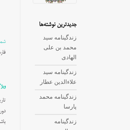
جدیدترین نوشته‌ها
زندگینامه سید
شمس
محمد بن علی
فار
الهادی
زندگینامه سید
علاءالدین عطار
ویژ
زندگینامه محمد
تار
پارسا
زندگینامه
باش